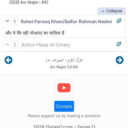
(
)
[53] An-Najm : 49
Collapse
1
Suhel Farooq Khan/Saifur Rahman Nadwi
और ये कि वही योअराए का मालिक है
2
Azizul-Haqq Al-Umary
और वही शेअरा[1] का स्वामी है।
٤٩
:
٥٣
النجم
القرآن الكريم
-
An-Najm
53
:
49
Donate
Please support us by making a donation
2026
QuranO.com
- Quran O