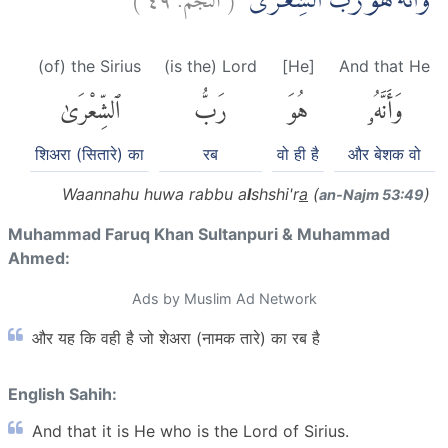
وَاَنَّهٗ هُوَ رَبُّ الشِّعْرٰىۙ
(of) the Sirius
(is the) Lord
[He]
And that He
وَأَنَّهُۥ
هُوَ
رَبُّ
ٱلشِّعْرَىٰ
शिअरा (सितारे) का
रब
वो ही है
और बेशक वो
Waannahu huwa rabbu a
l
shshi'r
a
(
)
an-Najm 53:49
Muhammad Faruq Khan Sultanpuri & Muhammad
Ahmed:
Ads by Muslim Ad Network
और यह कि वही है जो शेअरा (नामक तारे) का रब है
English Sahih:
And that it is He who is the Lord of Sirius.