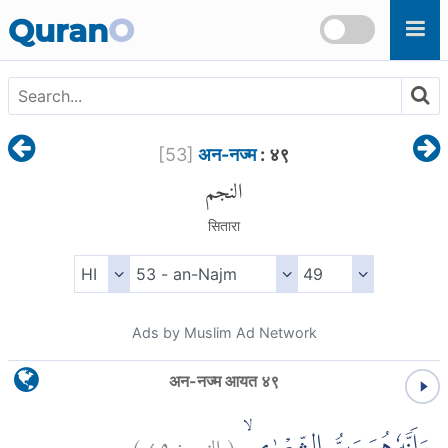
Skip to main content
Quran
O
[
53
]
अन-नज्म
: ४९
النجم
सितारा
Ads by Muslim Ad Network
अन-नज्म आयत ४९
)
٤٩
النجم:
(