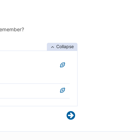
 remember?
Collapse