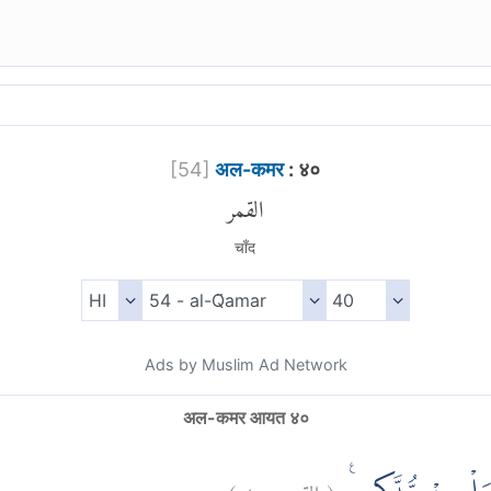
[
54
]
अल-कमर
: ४०
القمر
चाँद
Ads by Muslim Ad Network
अल-कमर आयत ४०
)
٤٠
القمر:
(