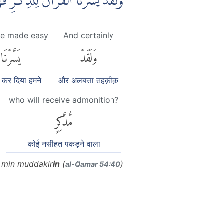
وَلَقَدْ يَسَّرْنَا الْقُرْاٰنَ لِلذِّكْر ࣖ
e made easy
And certainly
وَلَقَدْ
يَسَّرْنَا
कर दिया हमने
और अलबत्ता तहक़ीक़
who will receive admonition?
مُّدَّكِرٍ
कोई नसीहत पकड़ने वाला
al min muddakir
in
(
)
al-Q̈amar 54:40