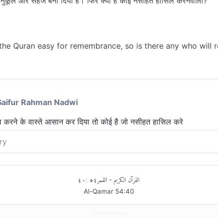
नुकूल और सहज बना दिया है। फिर क्या है कोई नसीहत हासिल करनेवाला?
the Quran easy for remembrance, so is there any who will
Saifur Rahman Nadwi
 करने के वास्ते आसान कर दिया तो कोई है जो नसीहत हासिल करे
ry
िक्षा के लिए। तो क्या, है कोई शिक्षा ग्रहण करने वाला?
٤٠
:
٥٤
القمر
القرآن الكريم
-
Al-Qamar
54
:
40