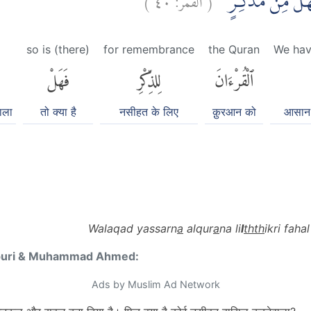
ِ فَهَلْ مِنْ مُّدَّكِرٍ
so is (there)
for remembrance
the Quran
We hav
ٱلْقُرْءَانَ
لِلذِّكْرِ
فَهَلْ
ाला
तो क्या है
नसीहत के लिए
क़ुरआन को
आसान 
Walaqad yassarn
a
alqur
a
na li
l
thth
ikri fah
puri & Muhammad Ahmed:
Ads by Muslim Ad Network