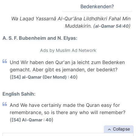
Bedenkenden?
Wa Laqad Yassarnā Al-Qur'āna Lildhdhikri Fahal Min
Muddakirin. (
)
al-Q̈amar 54:40
A. S. F. Bubenheim and N. Elyas:
Ads by Muslim Ad Network
Und Wir haben den Qur'an ja leicht zum Bedenken
gemacht. Aber gibt es jemanden, der bedenkt?
(
)
[54] al-Qamar (Der Mond) : 40
English Sahih:
And We have certainly made the Quran easy for
remembrance, so is there any who will remember?
(
)
[54] Al-Qamar : 40
Collapse