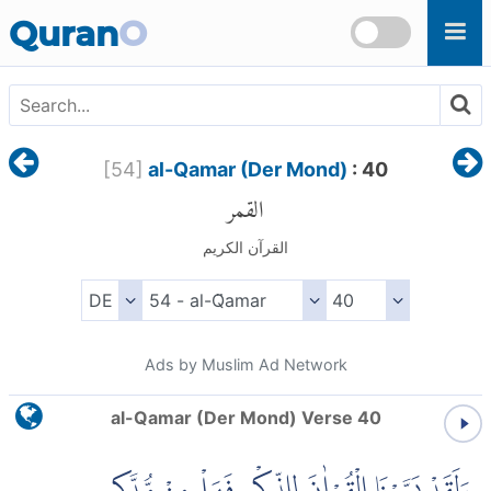
Skip to main content
Quran
O
[
54
]
al-Qamar (Der Mond)
: 40
القمر
القرآن الكريم
Ads by Muslim Ad Network
al-Qamar (Der Mond) Verse 40