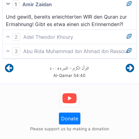
1
Amir Zaidan
Und gewiß, bereits erleichterten WIR den Quran zur
Ermahnung! Gibt es etwa einen sich Erinnernden?!
2
Adel Theodor Khoury
Und Wir haben den Koran leicht zu bedenken
3
Abu Rida Muhammad ibn Ahmad ibn Rassoul
gemacht. Aber gibt es denn jemanden, der es
Und wahrlich, Wir haben den Quran zur Ermahnung
bedenkt?
٤٠
:
٥٤
القمر
القرآن الكريم
-
leicht gemacht. Gibt es also einen, der ermahnt sein
Al-Qamar
54
:
40
mag?
Donate
Please support us by making a donation