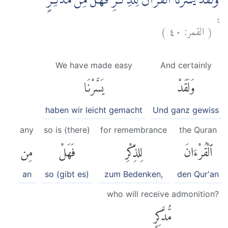
وَلَقَدْ يَسَّرْنَا الْقُرْاٰنَ لِلذِّكْرِ فَهَلْ مِنْ مُّدَّكِرٍ
)
٤٠
القمر:
(
ࣖ
We have made easy
And certainly
وَلَقَدْ
يَسَّرْنَا
haben wir leicht gemacht
Und ganz gewiss
any
so is (there)
for remembrance
the Quran
ٱلْقُرْءَانَ
لِلذِّكْرِ
فَهَلْ
مِن
an
so (gibt es)
zum Bedenken,
den Qur'an
who will receive admonition?
مُّدَّكِرٍ