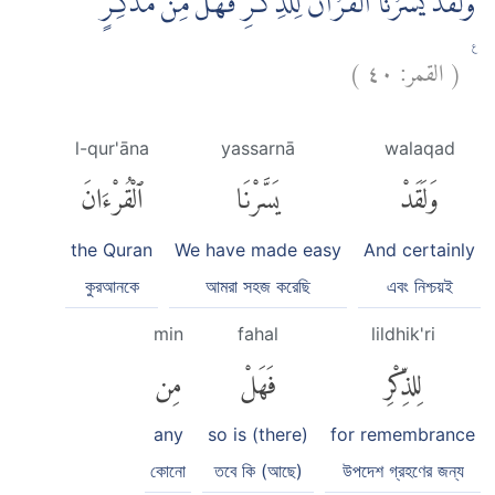
وَلَقَدْ يَسَّرْنَا الْقُرْاٰنَ لِلذِّكْرِ فَهَلْ مِنْ مُّدَّكِرٍ
)
٤٠
القمر:
(
ࣖ
l-qur'āna
yassarnā
walaqad
وَلَقَدْ
يَسَّرْنَا
ٱلْقُرْءَانَ
the Quran
We have made easy
And certainly
কুরআনকে
আমরা সহজ করেছি
এবং নিশ্চয়ই
min
fahal
lildhik'ri
لِلذِّكْرِ
فَهَلْ
مِن
any
so is (there)
for remembrance
কোনো
তবে কি (আছে)
উপদেশ গ্রহণের জন্য