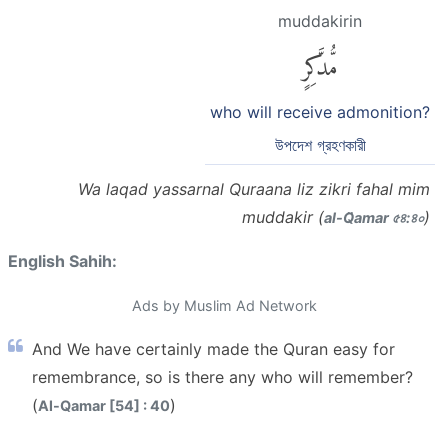
muddakirin
مُّدَّكِرٍ
who will receive admonition?
উপদেশ গ্রহণকারী
Wa laqad yassarnal Quraana liz zikri fahal mim
muddakir (
)
al-Q̈amar ৫৪:৪০
English Sahih:
Ads by Muslim Ad Network
And We have certainly made the Quran easy for
remembrance, so is there any who will remember?
(
)
Al-Qamar [54] : 40