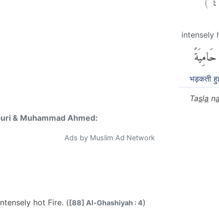
intensely 
حَامِيَةً
भड़कती हु
Ta
s
l
a
n
puri & Muhammad Ahmed:
Ads by Muslim Ad Network
intensely hot Fire. (
)
[88] Al-Ghashiyah : 4