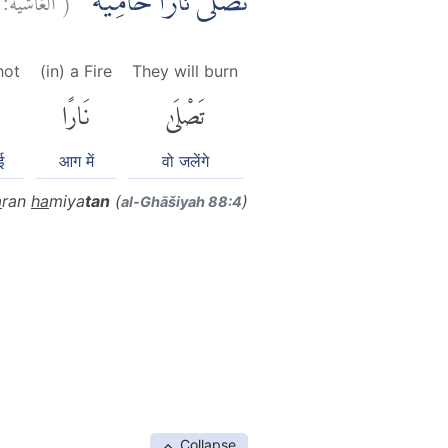
تَصْلٰى نَارًا حَامِيَةً ۙ
hot
(in) a Fire
They will burn
تَصْلَىٰ
نَارًا
ई
आग में
वो जलेंगे
a
ran
ha
miya
tan
(
)
al-Ghāšiyah 88:4
Collapse