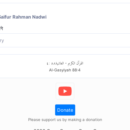
Saifur Rahman Nadwi
गे
ry
٤
:
٨٨
الغاشية
القرآن الكريم
-
Al-Gasyiyah
88
:
4
Donate
Please support us by making a donation