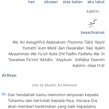
hari
siksaan
atas kalian
aku takut
kabīrin
كَبِيرٍ
besar/kiamat
Wa 'An Astaghfirū Rabbakum Thumma Tūbū 'Ilayhi
Yumatti`kum Matā`āan Ĥasanāan 'Ilaá 'Ajalin
Musamman Wa Yu'uti Kulla Dhī Fađlin Fađlahu Wa 'In
Tawallaw Fa'innī 'Akhāfu `Alaykum `Adhāba Yawmin
Kabīrin. (
)
Hūd 11:3
Artinya:
Ads by Muslim Ad Network
Dan hendaklah kamu memohon ampunan kepada
Tuhanmu dan bertobat kepada-Nya, niscaya Dia
akan memberi kenikmatan yang baik kepadamu