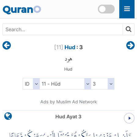
Skip to main content
Quran
O
[
11
]
Hud
: 3
هود
Hud
Ads by Muslim Ad Network
Hud Ayat 3