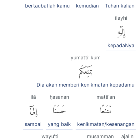
bertaubatlah kamu
kemudian
Tuhan kalian
ilayhi
إِلَيْهِ
kepadaNya
yumattiʿ'kum
يُمَتِّعْكُم
Dia akan memberi kenikmatan kepadamu
ilā
ḥasanan
matāʿan
مَّتَٰعًا
حَسَنًا
إِلَىٰٓ
sampai
yang baik
kenikmatan/kesenangan
wayu'ti
musamman
ajalin