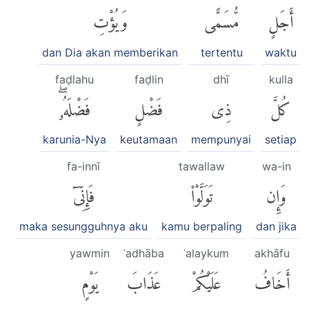
أَجَلٍ
مُّسَمًّى
وَيُؤْتِ
dan Dia akan memberikan
tertentu
waktu
faḍlahu
faḍlin
dhī
kulla
كُلَّ
ذِى
فَضْلٍ
فَضْلَهُۥۖ
karunia-Nya
keutamaan
mempunyai
setiap
fa-innī
tawallaw
wa-in
وَإِن
تَوَلَّوْا۟
فَإِنِّىٓ
maka sesungguhnya aku
kamu berpaling
dan jika
yawmin
ʿadhāba
ʿalaykum
akhāfu
أَخَافُ
عَلَيْكُمْ
عَذَابَ
يَوْمٍ