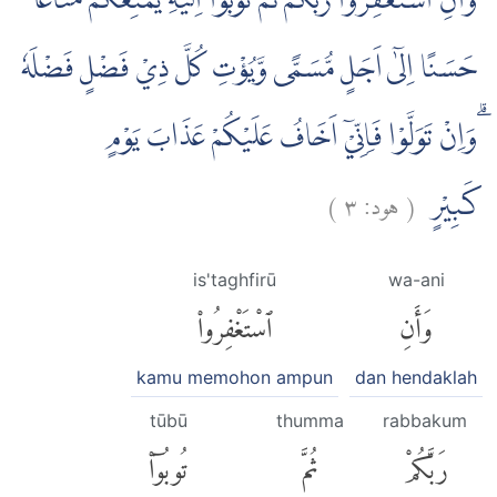
وَّاَنِ اسْتَغْفِرُوْا رَبَّكُمْ ثُمَّ تُوْبُوْٓا اِلَيْهِ يُمَتِّعْكُمْ مَّتَاعًا
حَسَنًا اِلٰٓى اَجَلٍ مُّسَمًّى وَّيُؤْتِ كُلَّ ذِيْ فَضْلٍ فَضْلَهٗ
ۗوَاِنْ تَوَلَّوْا فَاِنِّيْٓ اَخَافُ عَلَيْكُمْ عَذَابَ يَوْمٍ
)
٣
هود:
(
كَبِيْرٍ
is'taghfirū
wa-ani
وَأَنِ
ٱسْتَغْفِرُوا۟
kamu memohon ampun
dan hendaklah
tūbū
thumma
rabbakum
رَبَّكُمْ
ثُمَّ
تُوبُوٓا۟