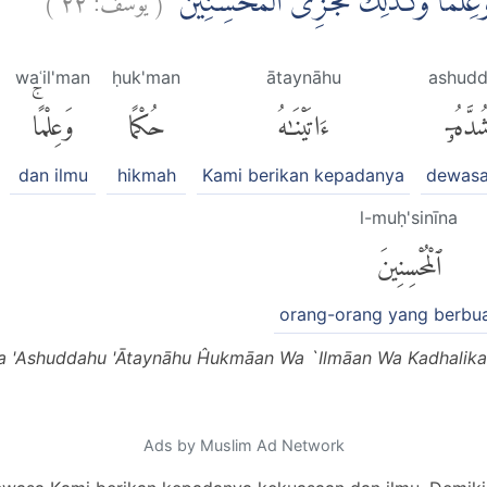
مًا وَّعِلْمًا ۗوَكَذٰلِكَ نَجْزِى الْمُحْسِنِيْنَ
waʿil'man
ḥuk'man
ātaynāhu
ashud
ُدَّهُۥٓ
ءَاتَيْنَٰهُ
حُكْمًا
وَعِلْمًاۚ
dan ilmu
hikmah
Kami berikan kepadanya
dewas
l-muḥ'sinīna
ٱلْمُحْسِنِينَ
orang-orang yang berbua
'Ashuddahu 'Ātaynāhu Ĥukmāan Wa `Ilmāan Wa Kadhalika N
Ads by Muslim Ad Network