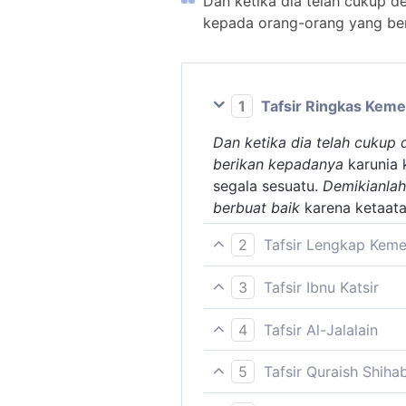
Dan ketika dia telah cukup 
kepada orang-orang yang ber
1
Tafsir Ringkas Kem
Dan ketika dia telah cukup
berikan kepadanya
karunia 
segala sesuatu.
Demikianla
berbuat baik
karena ketaata
2
Tafsir Lengkap Kem
Di kala Yusuf mulai dewasa
3
Tafsir Ibnu Katsir
memberikan pendapat dan p
Firman Allah Swt.:
kepadanya ilmu, meskipun ia 
4
Tafsir Al-Jalalain
semata-mata ilham dan karun
(Dan tatkala dia cukup dewa
Dan tatkala dia cukup dewa
Demikianlah Allah memberi 
5
Tafsir Quraish Shiha
kepadanya hikmah) kebijaks
jahat, selalu menjaga keber