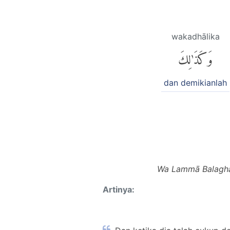
wakadhālika
وَكَذَٰلِكَ
dan demikianlah
Wa Lammā Balagha 
Artinya: