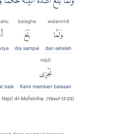
وَلَمَّا بَلَغَ اَشُدَّهٗٓ اٰتَيْنٰهُ حُكْ
dahu
balagha
walammā
وَلَمَّا
بَلَغَ
أَش
anya
dia sampai
dan setelah
najzī
نَجْزِى
t baik
Kami memberi balasan
ajzī Al-Muĥsinīna. (
)
Yūsuf 12:22