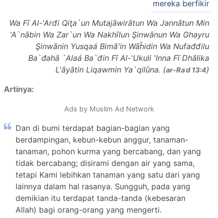
mereka berfikir
Wa Fī Al-'Arđi Qiţa`un Mutajāwirātun Wa Jannātun Min
'A`nābin Wa Zar`un Wa Nakhīlun Şinwānun Wa Ghayru
Şinwānin Yusqaá Bimā'in Wāĥidin Wa Nufađđilu
Ba`đahā `Alaá Ba`đin Fī Al-'Ukuli 'Inna Fī Dhālika
L'āyātin Liqawmin Ya`qilūna. (
)
ar-Raʿd 13:4
Artinya:
Ads by Muslim Ad Network
Dan di bumi terdapat bagian-bagian yang
berdampingan, kebun-kebun anggur, tanaman-
tanaman, pohon kurma yang bercabang, dan yang
tidak bercabang; disirami dengan air yang sama,
tetapi Kami lebihkan tanaman yang satu dari yang
lainnya dalam hal rasanya. Sungguh, pada yang
demikian itu terdapat tanda-tanda (kebesaran
Allah) bagi orang-orang yang mengerti.