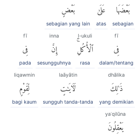
بَعْضَهَا
عَلَىٰ
بَعْضٍ
sebagian yang lain
atas
sebagian
fī
inna
l-ukuli
fī
فِى
ٱلْأُكُلِۚ
إِنَّ
فِى
pada
sesungguhnya
rasa
dalam/tentang
liqawmin
laāyātin
dhālika
ذَٰلِكَ
لَءَايَٰتٍ
لِّقَوْمٍ
bagi kaum
sungguh tanda-tanda
yang demikian
yaʿqilūna
يَعْقِلُونَ