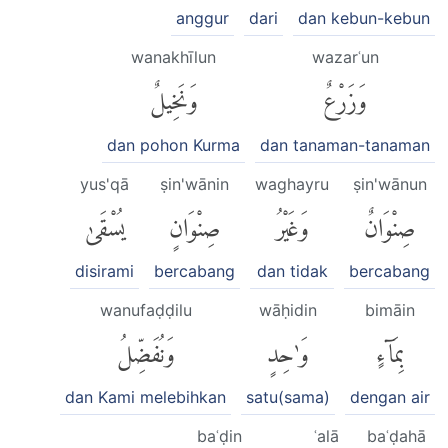
anggur
dari
dan kebun-kebun
wanakhīlun
wazarʿun
وَزَرْعٌ
وَنَخِيلٌ
dan pohon Kurma
dan tanaman-tanaman
yus'qā
ṣin'wānin
waghayru
ṣin'wānun
صِنْوَانٌ
وَغَيْرُ
صِنْوَانٍ
يُسْقَىٰ
disirami
bercabang
dan tidak
bercabang
wanufaḍḍilu
wāḥidin
bimāin
بِمَآءٍ
وَٰحِدٍ
وَنُفَضِّلُ
dan Kami melebihkan
satu(sama)
dengan air
baʿḍin
ʿalā
baʿḍahā