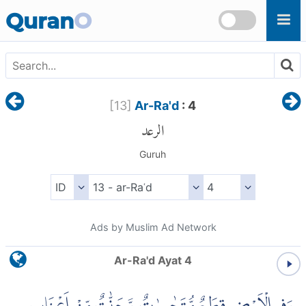
Skip to main content
Quran
O
[
13
]
Ar-Ra'd
: 4
الرعد
Guruh
Ads by Muslim Ad Network
Ar-Ra'd Ayat 4