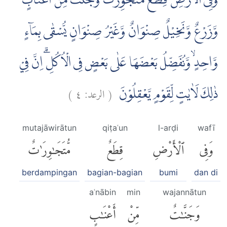
وَفِى الْاَرْضِ قِطَعٌ مُّتَجٰوِرٰتٌ وَّجَنّٰتٌ مِّنْ اَعْنَابٍ
وَّزَرْعٌ وَّنَخِيْلٌ صِنْوَانٌ وَّغَيْرُ صِنْوَانٍ يُّسْقٰى بِمَاۤءٍ
وَّاحِدٍۙ وَّنُفَضِّلُ بَعْضَهَا عَلٰى بَعْضٍ فِى الْاُكُلِۗ اِنَّ فِيْ
)
٤
الرعد:
(
ذٰلِكَ لَاٰيٰتٍ لِّقَوْمٍ يَّعْقِلُوْنَ
mutajāwirātun
qiṭaʿun
l-arḍi
wafī
وَفِى
ٱلْأَرْضِ
قِطَعٌ
مُّتَجَٰوِرَٰتٌ
berdampingan
bagian-bagian
bumi
dan di
aʿnābin
min
wajannātun
وَجَنَّٰتٌ
مِّنْ
أَعْنَٰبٍ