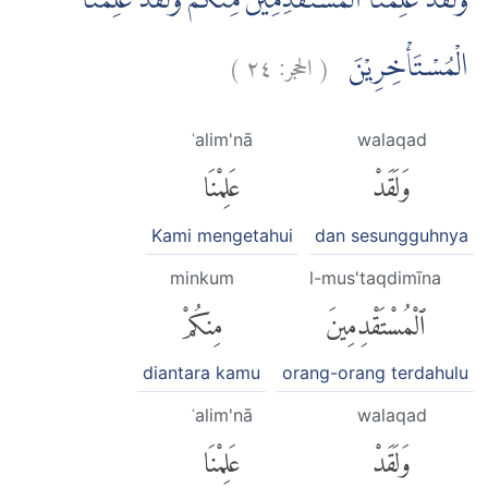
وَلَقَدْ عَلِمْنَا الْمُسْتَقْدِمِيْنَ مِنْكُمْ وَلَقَدْ عَلِمْنَا
)
٢٤
الحجر:
(
الْمُسْتَأْخِرِيْنَ
ʿalim'nā
walaqad
وَلَقَدْ
عَلِمْنَا
Kami mengetahui
dan sesungguhnya
minkum
l-mus'taqdimīna
ٱلْمُسْتَقْدِمِينَ
مِنكُمْ
diantara kamu
orang-orang terdahulu
ʿalim'nā
walaqad
وَلَقَدْ
عَلِمْنَا