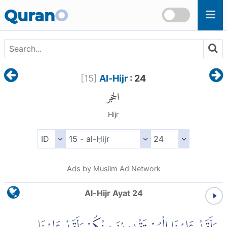
Skip to main content
Quran
O
[
15
]
Al-Hijr
: 24
الحجر
Hijr
Ads by Muslim Ad Network
Al-Hijr Ayat 24