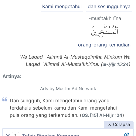
Kami mengetahui
dan sesungguhnya
l-mus'takhirīna
ٱلْمُسْتَـْٔخِرِينَ
orang-orang kemudian
Wa Laqad `Alimnā Al-Mustaqdimīna Minkum Wa
Laqad `Alimnā Al-Musta'khirīna. (
)
al-Ḥijr 15:24
Artinya:
Ads by Muslim Ad Network
Dan sungguh, Kami mengetahui orang yang
terdahulu sebelum kamu dan Kami mengetahui
pula orang yang terkemudian. (
)
QS. [15] Al-Hijr : 24
Collapse
1
Tafsir Ringkas Kemenag