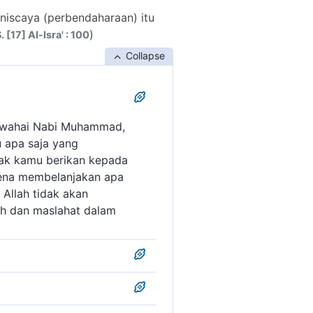
iscaya (perbendaharaan) itu
)
. [17] Al-Isra' : 100
Collapse
wahai Nabi Muhammad,
u apa saja yang
ak kamu berikan kepada
arena membelanjakan apa
Allah tidak akan
ah dan maslahat dalam
an permintaan orang-orang
r, dan tidak mau