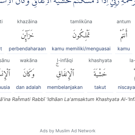
نَ رَحْمَةِ رَبِّيْٓ اِذًا لَّاَمْسَكْتُمْ خَشْيَةَ الْاِنْفَاقِۗ وَكَانَ الْا
ti
khazāina
tamlikūna
antum
أَنتُمْ
تَمْلِكُونَ
خَزَآئِنَ
t
perbendaharaan
kamu memiliki/menguasai
kamu
nsānu
wakāna
l-infāqi
khashyata
la
خَشْيَةَ
ٱلْإِنفَاقِۚ
وَكَانَ
ٱلْإِن
usia
dan adalah
membelanjakan
takut
niscay
'ina Raĥmati Rabbī 'Idhāan La'amsaktum Khashyata Al-'Inf
Ads by Muslim Ad Network