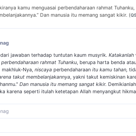
iranya kamu menguasai perbendaharaan rahmat Tuhanku, n
belanjakannya.” Dan manusia itu memang sangat kikir. (
QS
enag
n dari jawaban terhadap tuntutan kaum musyrik.
Katakanlah
 perbendaharaan rahmat Tuhanku
, berupa harta benda ata
a makhluk-Nya,
niscaya
perbendaharaan
itu kamu tahan,
tid
arena takut membelanjakannya
, yakni takut kemiskinan k
uhanmu."
Dan manusia itu memang sangat kikir.
Demikianlah 
a karena seperti itulah ketetapan Allah menyangkut hikm
enag
menerangkan sebab-sebab mengapa Dia tidak memperkenank
iperkenankan, mereka tetap tidak akan beriman, berlaku kiki