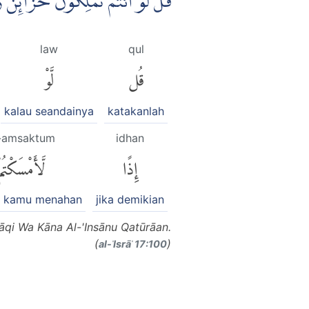
قُلْ لَّوْ اَنْتُمْ تَمْلِكُوْنَ خَزَاۤىِٕ ࣖ
law
qul
قُل
لَّوْ
kalau seandainya
katakanlah
-amsaktum
idhan
إِذًا
لَّأَمْسَكْتُمْ
a kamu menahan
jika demikian
āqi Wa Kāna Al-'Insānu Qatūrāan.
(
)
al-ʾIsrāʾ 17:100