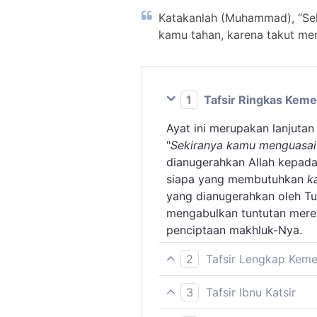
Katakanlah (Muhammad), “Sek
kamu tahan, karena takut mem
1
Tafsir Ringkas Kem
Ayat ini merupakan lanjuta
"
Sekiranya kamu menguasai
dianugerahkan Allah kepad
siapa yang membutuhkan
k
yang dianugerahkan oleh T
mengabulkan tuntutan merek
penciptaan makhluk-Nya.
2
Tafsir Lengkap Kem
Pada ayat ini, Allah swt 
3
Tafsir Ibnu Katsir
zalim itu, yaitu walaupun d