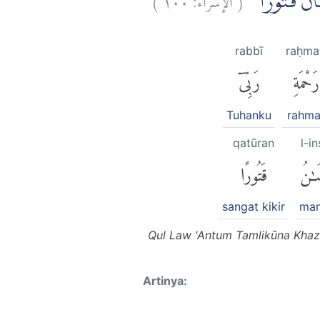
ِنْسَانُ قَتُوْرًا
rabbī
raḥma
رَحْمَةِ
رَبِّىٓ
Tuhanku
rahma
qatūran
l-i
سَٰنُ
قَتُورًا
sangat kikir
man
Qul Law 'Antum Tamlikūna Khazā
Artinya: