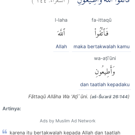
فَاتَّقُوا اللّٰهَ وَاَطِيْعُوْنِ ۚ
l-laha
fa-ittaqū
فَٱتَّقُوا۟
ٱللَّهَ
Allah
maka bertakwalah kamu
wa-aṭīʿūni
وَأَطِيعُونِ
dan taatlah kepadaku
Fāttaqū Allāha Wa 'Aţī`ūni. (
)
aš-Šuʿarāʾ 26:144
Artinya:
Ads by Muslim Ad Network
karena itu bertakwalah kepada Allah dan taatlah