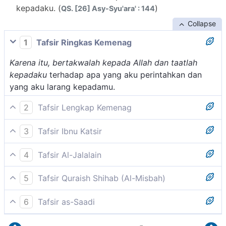
kepadaku. (
)
QS. [26] Asy-Syu'ara' : 144
Collapse
1
Tafsir Ringkas Kemenag
Karena itu, bertakwalah kepada Allah dan taatlah
kepadaku
terhadap apa yang aku perintahkan dan
yang aku larang kepadamu.
2
Tafsir Lengkap Kemenag
Nabi Saleh menyeru kaum Samud untuk kembali pada
3
Tafsir Ibnu Katsir
agama tauhid dan bertakwa kepada Allah. Semula
Tafsir ayat ini tidak diterangkan secara terpisah pada
mereka beriman kepada Allah, kemudian menjadi kafir
4
Tafsir Al-Jalalain
kitab aslinya.
dan menyembah berhala yang mereka persekutukan
(Maka bertakwalah kalian kepada Allah dan taatlah
dengan-Nya. Untuk mengembalikan mereka kepada
5
Tafsir Quraish Shihab (Al-Misbah)
kalian kepadaku).
agama tauhid, Allah mengutus Nabi Saleh kepada
Maka takutlah kalian akan siksa Allah, dan ikutilah
mereka. Nabi Saleh menyeru kaumnya agar bertakwa
6
Tafsir as-Saadi
ajakanku.
kepada Allah, mengerjakan perintah dan
Please check ayah 26:159 for complete tafsir.
meninggalkan larangan-Nya, serta mengakui bahwa