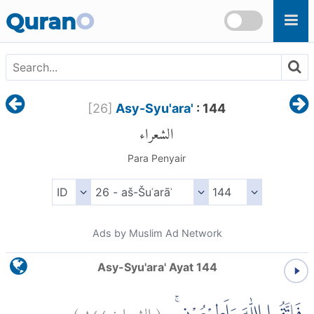
Skip to main content
Quran
O
[
26
]
Asy-Syu'ara'
: 144
الشعراء
Para Penyair
Ads by Muslim Ad Network
Asy-Syu'ara' Ayat 144
)
١٤٤
الشعراء:
(