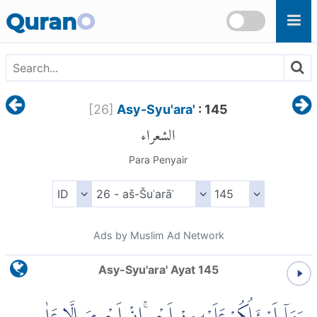
Skip to main content
Quran
O
[
26
]
Asy-Syu'ara'
: 145
الشعراء
Para Penyair
Ads by Muslim Ad Network
Asy-Syu'ara' Ayat 145