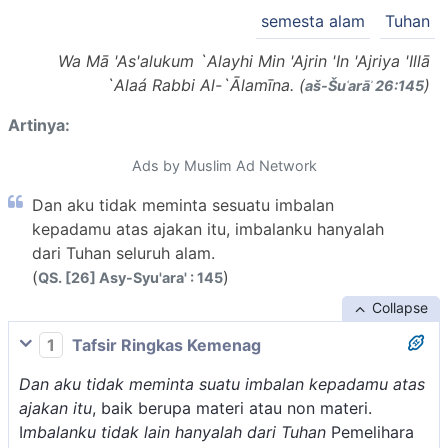
semesta alam
Tuhan
Wa Mā 'As'alukum `Alayhi Min 'Ajrin 'In 'Ajriya 'Illā
`Alaá Rabbi Al-`Ālamīna. (
)
aš-Šuʿarāʾ 26:145
Artinya:
Ads by Muslim Ad Network
Dan aku tidak meminta sesuatu imbalan
kepadamu atas ajakan itu, imbalanku hanyalah
dari Tuhan seluruh alam.
(
)
QS. [26] Asy-Syu'ara' : 145
Collapse
1
Tafsir Ringkas Kemenag
Dan aku tidak meminta suatu imbalan kepadamu atas
ajakan itu
, baik berupa materi atau non materi.
I
mbalanku tidak lain hanyalah dari Tuhan
Pemelihara