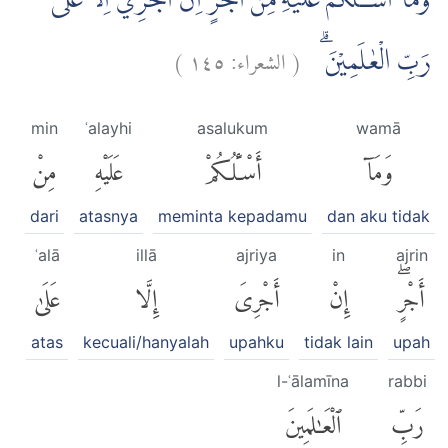
وَمَآ اَسْـَٔلُكُمْ عَلَيْهِ مِنْ اَجْرٍۚ اِنْ اَجْرِيَ اِلَّا عَلٰى
)
١٤٥
الشعراء:
(
رَبِّ الْعٰلَمِيْنَ ۗ
min
ʿalayhi
asalukum
wamā
وَمَآ
أَسْـَٔلُكُمْ
عَلَيْهِ
مِنْ
dari
atasnya
meminta kepadamu
dan aku tidak
ʿalā
illā
ajriya
in
ajrin
أَجْرٍۖ
إِنْ
أَجْرِىَ
إِلَّا
عَلَىٰ
atas
kecuali/hanyalah
upahku
tidak lain
upah
l-ʿālamīna
rabbi
رَبِّ
ٱلْعَٰلَمِينَ