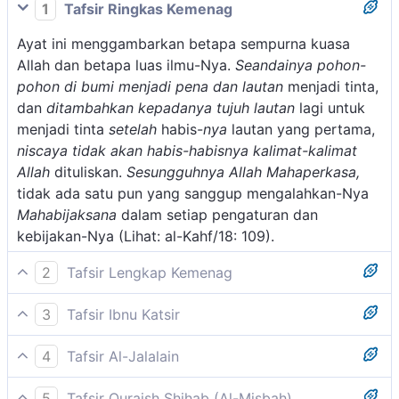
1
Tafsir Ringkas Kemenag
Ayat ini menggambarkan betapa sempurna kuasa
Allah dan betapa luas ilmu-Nya.
Seandainya pohon-
pohon di bumi menjadi pena dan lautan
menjadi tinta,
dan
ditambahkan kepadanya tujuh lautan
lagi untuk
menjadi tinta
setelah
habis-
nya
lautan yang pertama,
niscaya tidak akan habis-habisnya kalimat-kalimat
Allah
dituliskan.
Sesungguhnya Allah Mahaperkasa,
tidak ada satu pun yang sanggup mengalahkan-Nya
Mahabijaksana
dalam setiap pengaturan dan
kebijakan-Nya (Lihat: al-Kahf/18: 109).
2
Tafsir Lengkap Kemenag
Diriwayatkan bahwa tatkala Rasulullah masih berada
3
Tafsir Ibnu Katsir
di Mekah turunlah ayat:
Allah Swt. berfirman, menceritakan tentang
Dan mereka bertanya kepadamu (Muhammad)
4
Tafsir Al-Jalalain
kebesaran dan keagungan serta kemuliaan-Nya, dan
tentang ruh. Katakanlah, "Ruh itu termasuk urusan
(Dan seandainya pohon-pohon di bumi menjadi pena
asma-asma-Nya yang terbaik, sifat-sifat-Nya yang
Tuhanku, sedangkan kamu diberi pengetahuan hanya
5
Tafsir Quraish Shihab (Al-Misbah)