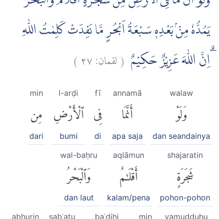
وَلَوْ اَنَّ مَا فِى الْاَرْضِ مِنْ شَجَرَةٍ اَقْلَامٌ وَّالْبَحْرُ
يَمُدُّهٗ مِنْۢ بَعْدِهٖ سَبْعَةُ اَبْحُرٍ مَّا نَفِدَتْ كَلِمٰتُ اللّٰهِ
)
٢٧
لقمان:
(
ۗاِنَّ اللّٰهَ عَزِيْزٌ حَكِيْمٌ
min
l-arḍi
fī
annamā
walaw
وَلَوْ
أَنَّمَا
فِى
ٱلْأَرْضِ
مِن
dari
bumi
di
apa saja
dan seandainya
wal-baḥru
aqlāmun
shajaratin
شَجَرَةٍ
أَقْلَٰمٌ
وَٱلْبَحْرُ
dan laut
kalam/pena
pohon-pohon
abḥurin
sabʿatu
baʿdihi
min
yamudduhu