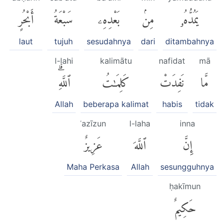
يَمُدُّهُۥ
مِنۢ
بَعْدِهِۦ
سَبْعَةُ
أَبْحُرٍ
laut
tujuh
sesudahnya
dari
ditambahnya
l-lahi
kalimātu
nafidat
mā
مَّا
نَفِدَتْ
كَلِمَٰتُ
ٱللَّهِۗ
Allah
beberapa kalimat
habis
tidak
ʿazīzun
l-laha
inna
إِنَّ
ٱللَّهَ
عَزِيزٌ
Maha Perkasa
Allah
sesungguhnya
ḥakīmun
حَكِيمٌ