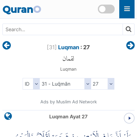
Skip to main content
Quran
O
[
31
]
Luqman
: 27
لقمان
Luqman
Ads by Muslim Ad Network
Luqman Ayat 27