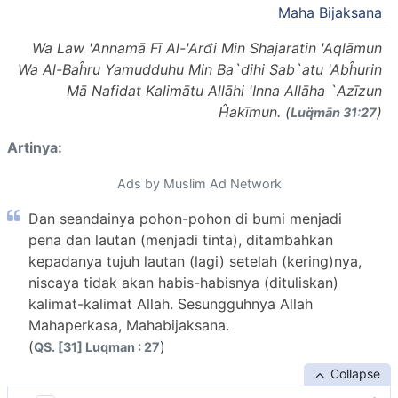
Maha Bijaksana
Wa Law 'Annamā Fī Al-'Arđi Min Shajaratin 'Aqlāmun
Wa Al-Baĥru Yamudduhu Min Ba`dihi Sab`atu 'Abĥurin
Mā Nafidat Kalimātu Allāhi 'Inna Allāha `Azīzun
Ĥakīmun. (
)
Luq̈mān 31:27
Artinya:
Ads by Muslim Ad Network
Dan seandainya pohon-pohon di bumi menjadi
pena dan lautan (menjadi tinta), ditambahkan
kepadanya tujuh lautan (lagi) setelah (kering)nya,
niscaya tidak akan habis-habisnya (dituliskan)
kalimat-kalimat Allah. Sesungguhnya Allah
Mahaperkasa, Mahabijaksana.
(
)
QS. [31] Luqman : 27
Collapse