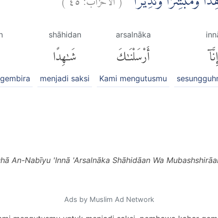
َاهِدًا وَّمُبَشِّرًا وَّنَذِيْرًاۙ
n
shāhidan
arsalnāka
inn
إِنَّآ
أَرْسَلْنَٰكَ
شَٰهِدًا
gembira
menjadi saksi
Kami mengutusmu
sesungguh
uhā An-Nabīyu 'Innā 'Arsalnāka Shāhidāan Wa Mubashshirāa
Ads by Muslim Ad Network