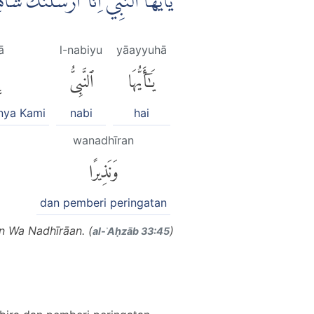
يٰٓاَيُّهَا النَّبِيُّ اِنَّآ اَرْسَلْنٰكَ ش
ā
l-nabiyu
yāayyuhā
يَٰٓأَيُّهَا
ٱلنَّبِىُّ
nya Kami
nabi
hai
wanadhīran
وَنَذِيرًا
dan pemberi peringatan
n Wa Nadhīrāan. (
)
al-ʾAḥzāb 33:45