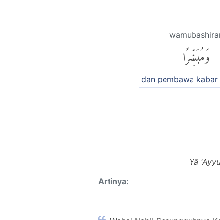
wamubashira
وَمُبَشِّرًا
dan pembawa kabar 
Yā 'Ayy
Artinya: