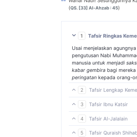
Wahai Nabi! Sesungguhnya K
(
)
QS. [33] Al-Ahzab : 45
1
Tafsir Ringkas Kem
Usai menjelaskan agungnya 
pengutusan Nabi Muhamma
manusia
untuk menjadi saks
kabar gembira
bagi mereka 
peringatan
kepada orang-ora
2
Tafsir Lengkap Kem
Pada ayat ini, Allah menje
3
Tafsir Ibnu Katsir
orang (umat) yang pernah 
Imam Ahmad mengatakan, te
orang yang membenarkan ri
4
Tafsir Al-Jalalain
ibnu Sulaiman, telah mencer
dimasukkan ke dalam surga.
(Hai Nabi, sesungguhnya Ka
berjumpa dengan Abdullah ib
bahwa mereka akan diazab d
5
Tafsir Quraish Shiha