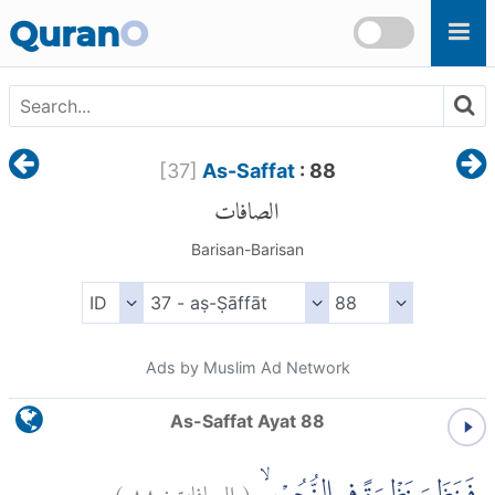
Skip to main content
Quran
O
[
37
]
As-Saffat
: 88
الصافات
Barisan-Barisan
Ads by Muslim Ad Network
As-Saffat Ayat 88
)
٨٨
الصافات:
(