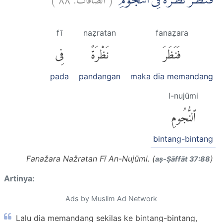
فَنَظَرَ نَظْرَةً فِى النُّجُوْمِۙ
fī
naẓratan
fanaẓara
فَنَظَرَ
نَظْرَةً
فِى
pada
pandangan
maka dia memandang
l-nujūmi
ٱلنُّجُومِ
bintang-bintang
Fanažara Nažratan Fī An-Nujūmi. (
)
aṣ-Ṣāffāt 37:88
Artinya:
Ads by Muslim Ad Network
Lalu dia memandang sekilas ke bintang-bintang,