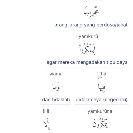
مُجْرِمِيهَا
orang-orang yang berdosa/jahat
liyamkurū
لِيَمْكُرُوا۟
agar mereka mengadakan tipu daya
wamā
fīhā
فِيهَاۖ
وَمَا
dan tidaklah
didalamnya (negeri itu)
illā
yamkurūna
يَمْكُرُونَ
إِلَّا