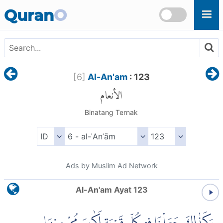
Skip to main content
Quran
O
[
6
]
Al-An'am
: 123
الأنعام
Binatang Ternak
Ads by Muslim Ad Network
Al-An'am Ayat 123