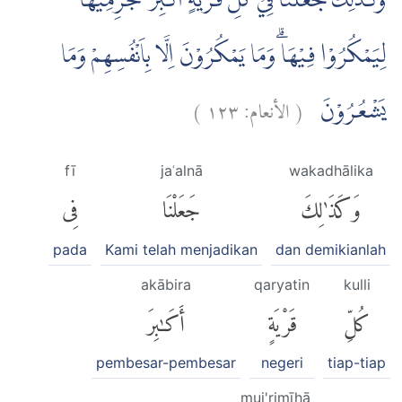
وَكَذٰلِكَ جَعَلْنَا فِيْ كُلِّ قَرْيَةٍ اَكٰبِرَ مُجْرِمِيْهَا
لِيَمْكُرُوْا فِيْهَاۗ وَمَا يَمْكُرُوْنَ اِلَّا بِاَنْفُسِهِمْ وَمَا
)
١٢٣
الأنعام:
(
يَشْعُرُوْنَ
fī
jaʿalnā
wakadhālika
وَكَذَٰلِكَ
جَعَلْنَا
فِى
pada
Kami telah menjadikan
dan demikianlah
akābira
qaryatin
kulli
كُلِّ
قَرْيَةٍ
أَكَٰبِرَ
pembesar-pembesar
negeri
tiap-tiap
muj'rimīhā