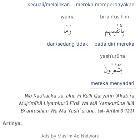
kecuali/melainkan
mereka memperdayakan
wamā
bi-anfusihim
بِأَنفُسِهِمْ
وَمَا
dan/sedang tidak
pada diri mereka
yashʿurūna
يَشْعُرُونَ
mereka menyadari
Wa Kadhalika Ja`alnā Fī Kulli Qaryatin 'Akābira
Mujrimīhā Liyamkurū Fīhā Wa Mā Yamkurūna 'Illā
Bi'anfusihim Wa Mā Yash`urūna. (
)
al-ʾAnʿām 6:123
Artinya:
Ads by Muslim Ad Network