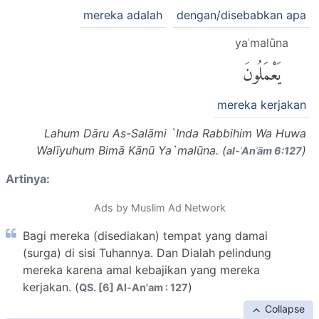
mereka adalah
dengan/disebabkan apa
yaʿmalūna
يَعْمَلُونَ
mereka kerjakan
Lahum Dāru As-Salāmi `Inda Rabbihim Wa Huwa
Walīyuhum Bimā Kānū Ya`malūna. (
)
al-ʾAnʿām 6:127
Artinya:
Ads by Muslim Ad Network
Bagi mereka (disediakan) tempat yang damai
(surga) di sisi Tuhannya. Dan Dialah pelindung
mereka karena amal kebajikan yang mereka
kerjakan. (
)
QS. [6] Al-An'am : 127
Collapse