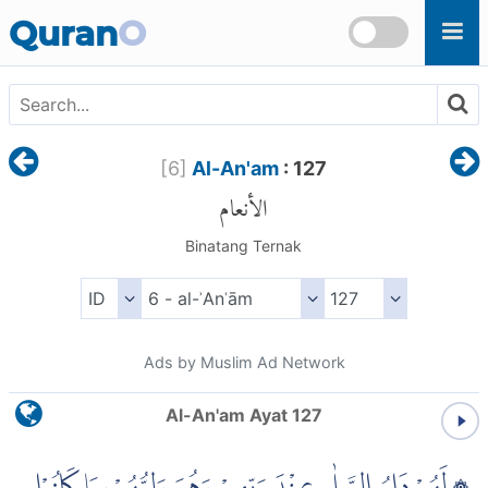
Skip to main content
Quran
O
[
6
]
Al-An'am
: 127
الأنعام
Binatang Ternak
Ads by Muslim Ad Network
Al-An'am Ayat 127