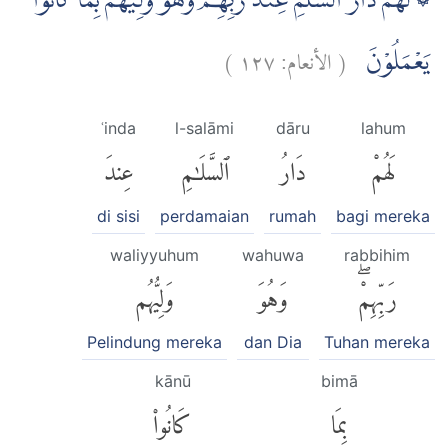
۞ لَهُمْ دَارُ السَّلٰمِ عِنْدَ رَبِّهِمْ وَهُوَ وَلِيُّهُمْ بِمَا كَانُوْا
)
١٢٧
الأنعام:
(
يَعْمَلُوْنَ
ʿinda
l-salāmi
dāru
lahum
لَهُمْ
دَارُ
ٱلسَّلَٰمِ
عِندَ
di sisi
perdamaian
rumah
bagi mereka
waliyyuhum
wahuwa
rabbihim
رَبِّهِمْۖ
وَهُوَ
وَلِيُّهُم
Pelindung mereka
dan Dia
Tuhan mereka
kānū
bimā
بِمَا
كَانُوا۟