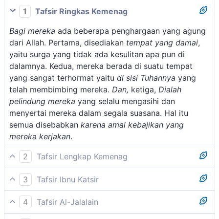
1
Tafsir Ringkas Kemenag
Bagi mereka
ada beberapa penghargaan yang agung
dari Allah. Pertama, disediakan
tempat yang damai
,
yaitu surga yang tidak ada kesulitan apa pun di
dalamnya. Kedua, mereka berada di suatu tempat
yang sangat terhormat yaitu
di sisi Tuhannya
yang
telah membimbing mereka.
Dan,
ketiga,
Dialah
pelindung mereka
yang selalu mengasihi dan
menyertai mereka dalam segala suasana. Hal itu
semua disebabkan
karena amal kebajikan yang
mereka kerjakan
.
2
Tafsir Lengkap Kemenag
Bagi mereka yang menempuh jalan yang lurus
3
Tafsir Ibnu Katsir
disediakan Darussalam (surga) di sisi Tuhan. Mereka
Firman Allah Swt.:
hidup mengikuti pedoman para nabi yang memberi
4
Tafsir Al-Jalalain
petunjuk kepada mereka sehingga mereka terhindar