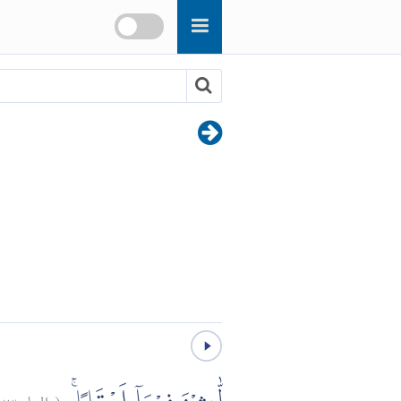
٢٣
النبإ:
(