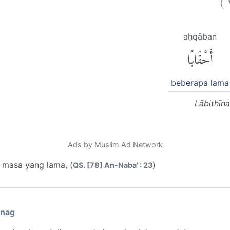
aḥqāban
أَحْقَابًا
beberapa lama
Lābithīna
Ads by Muslim Ad Network
 masa yang lama, (
)
QS. [78] An-Naba' : 23
enag