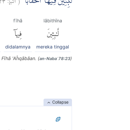
لّٰبِثِيْنَ فِيْهَآ اَحْقَابًاۚ
fīhā
lābithīna
لَّٰبِثِينَ
فِيهَآ
didalamnya
mereka tinggal
 Fīhā 'Aĥqābāan. (
)
an-Nabaʾ 78:23
Collapse