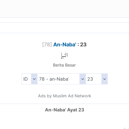
[
78
]
An-Naba'
: 23
النبإ
Berita Besar
Ads by Muslim Ad Network
An-Naba' Ayat 23
)