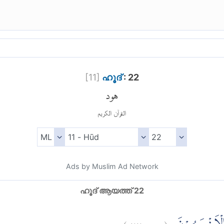
[
11
]
ഹൂദ്
: 22
هود
القرآن الكريم
Ads by Muslim Ad Network
ഹൂദ് ആയത്ത് 22
)
٢٢
هود:
(