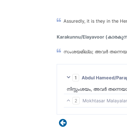
Assuredly, it is they in the He
Karakunnu/Elayavoor (കാരകുന്
സംശയമില്ല; അവര്‍ തന്നെയാണ
1
Abdul Hameed/Parappo
നിസ്സംശയം, അവര്‍ തന്നെയാണ
2
Mokhtasar Malayala
നിസ്സംശയം, അവർ തന്നെയാ
പരലോകത്തിന് പകരം ഇഹലോ