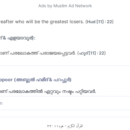
Ads by Muslim Ad Network
reafter who will be the greatest losers. (
)
Hud [11] : 22
ന് & എളയാവൂര്):
് പരലോകത്ത് പരാജയപ്പെട്ടവര്‍. (
)
ഹൂദ് [11] : 22
or (അബ്ദുല്‍ ഹമീദ് & പറപ്പൂര്‍)
് പരലോകത്തില്‍ ഏറ്റവും നഷ്ടം പറ്റിയവര്‍.
m
ണ് പരലോകത്തിൽ കച്ചവടം നഷ്ടത്തിലായവർ. വിശ്വാസത്
കവും, കാരുണ്യത്തിന് പകരം ശിക്ഷയും അവർ പകരം വ
٢٢
:
١١
هود
القرآن الكريم
-