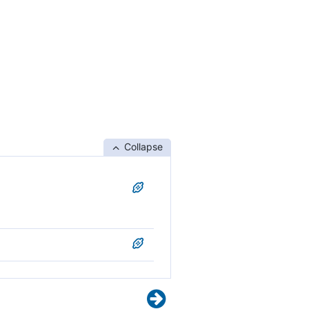
Collapse
തിന് പകരം അവിശ്വാസവും,
ാങ്ങിയതിനാലാണത്.