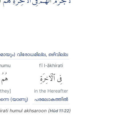
لَاجَرَمَ اَنَّهُمْ فِى الْاٰخِرَةِ هُم
്യമായും) വിരോധമില്ല, ഒഴിവില്ല
humu
fī l-ākhirati
فِى ٱلْءَاخِرَةِ
هُمُ
[they]
in the Hereafter
ന്നെ (യാണു)
പരലോകത്തില്‍
irati humul akhsaroon (
)
Hūd 11:22