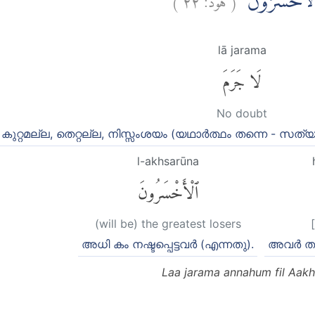
ُ الْاَخْسَرُوْنَ
lā jarama
لَا جَرَمَ
No doubt
കുറ്റമല്ല, തെറ്റല്ല, നിസ്സംശയം (യഥാര്‍ത്ഥം തന്നെ - സത
l-akhsarūna
ٱلْأَخْسَرُونَ
(will be) the greatest losers
അധി കം നഷ്ടപ്പെട്ടവര്‍ (എന്നതു).
അവര്‍ ത
Laa jarama annahum fil Aakh