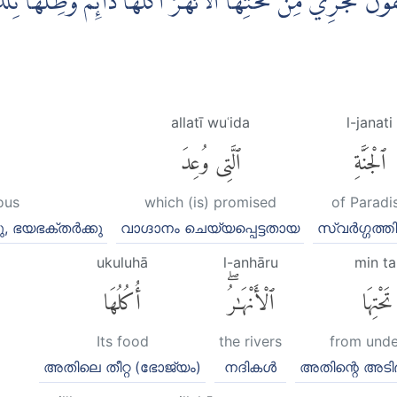
ْنَۗ تَجْرِيْ مِنْ تَحْتِهَا الْاَنْهٰرُۗ اُكُلُهَا دَاۤىِٕمٌ وَّظِلُّهَاۗ تِلْكَ
allatī wuʿida
l-janati
ٱلْجَنَّةِ
ٱلَّتِى وُعِدَ
ous
which (is) promised
of Paradi
, ഭയഭക്തര്‍ക്കു
വാഗ്ദാനം ചെയ്യപ്പെട്ടതായ
സ്വര്‍ഗ്ഗത്തി
ukuluhā
l-anhāru
min ta
حْتِهَا
ٱلْأَنْهَٰرُۖ
أُكُلُهَا
Its food
the rivers
from unde
അതിലെ തീറ്റ (ഭോജ്യം)
നദികള്‍
അതിന്റെ അടി