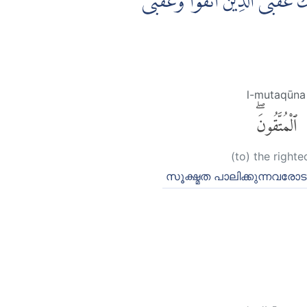
۞  عُقْبَى الَّذِيْنَ اتَّقَوْا ۖوَّعُقْبَى
l-mutaqūna
ٱلْمُتَّقُونَۖ
(to) the righte
സൂക്ഷ്മത പാലിക്കുന്നവരോടു