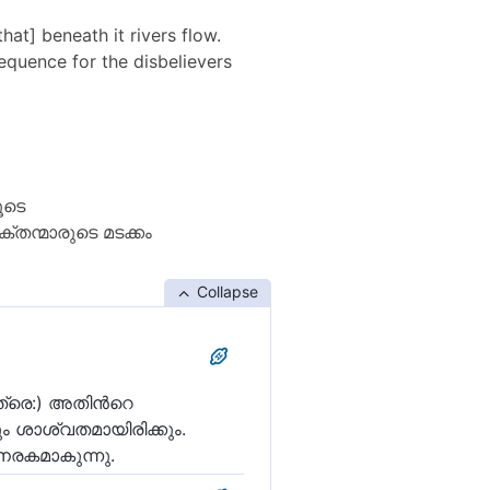
hat] beneath it rivers flow.
sequence for the disbelievers
ൂടെ
തന്മാരുടെ മടക്കം
Collapse
തത്രെ:) അതിന്‍റെ
ം ശാശ്വതമായിരിക്കും.
രകമാകുന്നു.