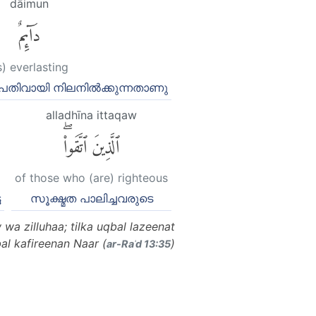
dāimun
دَآئِمٌ
s) everlasting
തിവായി നിലനില്‍ക്കുന്നതാണു
alladhīna ittaqaw
ٱلَّذِينَ ٱتَّقَوا۟ۖ
of those who (are) righteous
െ
സൂക്ഷ്മത പാലിച്ചവരുടെ
wa zilluhaa; tilka uqbal lazeenat
al kafireenan Naar (
)
ar-Raʿd 13:35