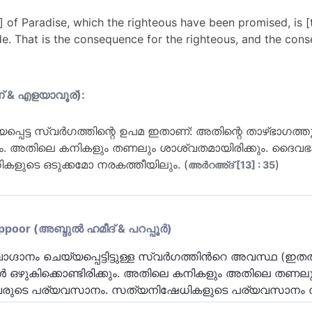
] of Paradise, which the righteous have been promised, is [t
shade. That is the consequence for the righteous, and the con
ന് & എളയാവൂര്):
യ്യപ്പെട്ട സ്വര്‍ഗത്തിന്റെ ഉപമ ഇതാണ്: അതിന്റെ താഴ്ഭാഗത്ത
ം. അതിലെ കനികളും തണലും ശാശ്വതമായിരിക്കും. ദൈവഭക്
ളുടെ ഒടുക്കമോ നരകത്തീയിലും. (
)
അര്‍റഅ്ദ് [13] : 35
or (അബ്ദുല്‍ ഹമീദ് & പറപ്പൂര്‍)
് വാഗ്ദാനം ചെയ്യപ്പെട്ടിട്ടുള്ള സ്വര്‍ഗത്തിന്‍റെ അവസ്ഥ (ഇ
ള്‍ ഒഴുകിക്കൊണ്ടിരിക്കും. അതിലെ കനികളും അതിലെ തണലു
്ചവരുടെ പര്യവസാനം. സത്യനിഷേധികളുടെ പര്യവസാനം ന