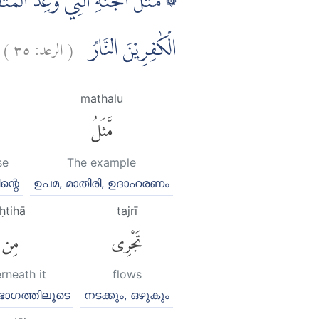
مَثَلُ الْجَنَّةِ الَّتِيْ وُعِدَ الْمُتَّقُو
)
٣٥
الرعد:
(
الْكٰفِرِيْنَ النَّارُ
mathalu
مَّثَلُ
se
The example
ന്റെ
ഉപമ, മാതിരി, ഉദാഹരണം
ḥtihā
tajrī
تَجْرِى
مِن تَ
rneath it
flows
ഭാഗത്തിലൂടെ
നടക്കും, ഒഴുകും