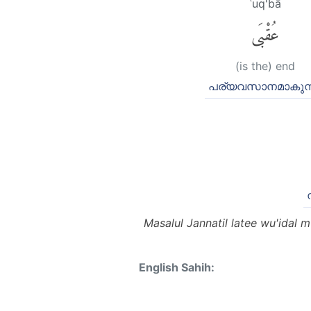
ʿuq'bā
عُقْبَى
(is the) end
പര്യവസാനമാകുന്
Masalul Jannatil latee wu'idal 
English Sahih: