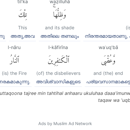
til'ka
waẓilluhā
وَظِلُّهَاۚ
تِلْكَ
This
and its shade
(i
നു
അതു,അവ
അതിലെ തണലും
നിരന്തരമായതാണു, പ
l-nāru
l-kāfirīna
waʿuq'bā
وَّعُقْبَى
ٱلْكَٰفِرِينَ
ٱلنَّارُ
(is) the Fire
(of) the disbelievers
and (the) end
നരകമാകുന്നു.
അവിശ്വാസികളുടെ
പര്യവസാനമാകട്ട
muttaqoona tajree min tahtihal anhaaru ukuluhaa daaa'imunw 
taqaw wa 'uqb
Ads by Muslim Ad Network