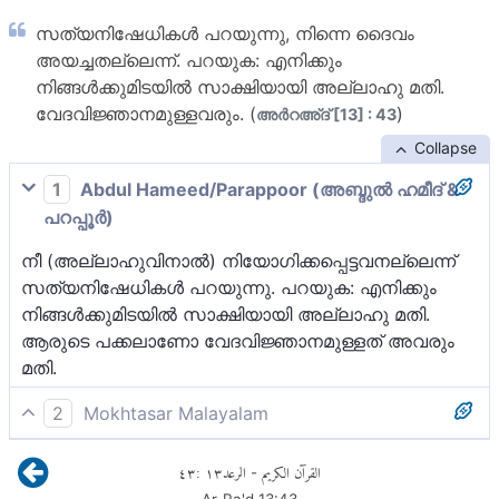
സത്യനിഷേധികള്‍ പറയുന്നു, നിന്നെ ദൈവം
അയച്ചതല്ലെന്ന്. പറയുക: എനിക്കും
നിങ്ങള്‍ക്കുമിടയില്‍ സാക്ഷിയായി അല്ലാഹു മതി.
വേദവിജ്ഞാനമുള്ളവരും. (
)
അര്‍റഅ്ദ് [13] : 43
Collapse
1
Abdul Hameed/Parappoor (അബ്ദുല്‍ ഹമീദ് &
പറപ്പൂര്‍)
നീ (അല്ലാഹുവിനാൽ) നിയോഗിക്കപ്പെട്ടവനല്ലെന്ന്
സത്യനിഷേധികള്‍ പറയുന്നു. പറയുക: എനിക്കും
നിങ്ങള്‍ക്കുമിടയില്‍ സാക്ഷിയായി അല്ലാഹു മതി.
ആരുടെ പക്കലാണോ വേദവിജ്ഞാനമുള്ളത് അവരും
മതി.
2
Mokhtasar Malayalam
അല്ലാഹുവിൻ്റെ റസൂലേ! താങ്കൾ അല്ലാഹുവാൽ
٤٣
:
١٣
الرعد
القرآن الكريم
-
നിയോഗിക്കപ്പെട്ടവനല്ലെന്ന് സത്യനിഷേധികൾ