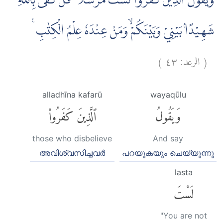
وَيَقُوْلُ الَّذِيْنَ كَفَرُوْا لَسْتَ مُرْسَلًا ۗ قُلْ كَفٰى بِاللّٰهِ
شَهِيْدًاۢ بَيْنِيْ وَبَيْنَكُمْۙ وَمَنْ عِنْدَهٗ عِلْمُ الْكِتٰبِ ࣖ
)
٤٣
الرعد:
(
alladhīna kafarū
wayaqūlu
وَيَقُولُ
ٱلَّذِينَ كَفَرُوا۟
those who disbelieve
And say
അവിശ്വസിച്ചവര്‍
പറയുകയും ചെയ്യുന്നു
lasta
لَسْتَ
"You are not