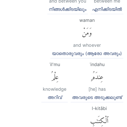
and between you
between me
നിങ്ങള്‍ക്കിടയിലും
എനിക്കിടയില്‍
waman
وَمَنْ
and whoever
യാതൊരുവരും (ആരോ അവരും)
ʿil'mu
ʿindahu
عِندَهُۥ
عِلْمُ
knowledge
[he] has
അറിവ്
അവരുടെ അടുക്കലുണ്ട്
l-kitābi
ٱلْكِتَٰبِ