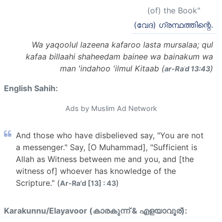
(of) the Book"
(വേദ) ഗ്രന്ഥത്തിന്റെ.
Wa yaqoolul lazeena kafaroo lasta mursalaa; qul
kafaa billaahi shaheedam bainee wa bainakum wa
man 'indahoo 'ilmul Kitaab (
)
ar-Raʿd 13:43
English Sahih:
Ads by Muslim Ad Network
And those who have disbelieved say, "You are not
a messenger." Say, [O Muhammad], "Sufficient is
Allah as Witness between me and you, and [the
witness of] whoever has knowledge of the
Scripture." (
)
Ar-Ra'd [13] : 43
Karakunnu/Elayavoor (കാരകുന്ന് & എളയാവൂര്):