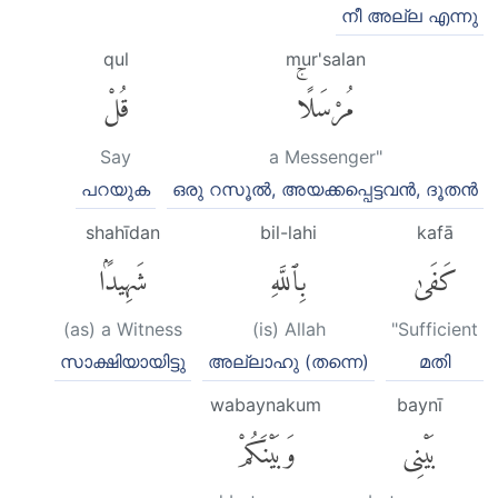
നീ അല്ല എന്നു
qul
mur'salan
مُرْسَلًاۚ
قُلْ
Say
a Messenger"
പറയുക
ഒരു റസൂല്‍, അയക്കപ്പെട്ടവന്‍, ദൂതന്‍
shahīdan
bil-lahi
kafā
كَفَىٰ
بِٱللَّهِ
شَهِيدًۢا
(as) a Witness
(is) Allah
"Sufficient
സാക്ഷിയായിട്ടു
അല്ലാഹു (തന്നെ)
മതി
wabaynakum
baynī
بَيْنِى
وَبَيْنَكُمْ