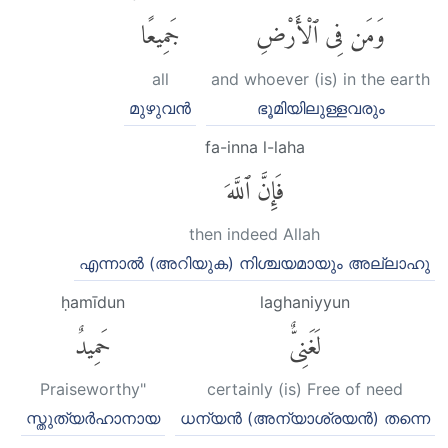
وَمَن فِى ٱلْأَرْضِ
جَمِيعًا
all
and whoever (is) in the earth
മുഴുവന്‍
ഭൂമിയിലുള്ളവരും
fa-inna l-laha
فَإِنَّ ٱللَّهَ
then indeed Allah
എന്നാല്‍ (അറിയുക) നിശ്ചയമായും അല്ലാഹു
ḥamīdun
laghaniyyun
لَغَنِىٌّ
حَمِيدٌ
Praiseworthy"
certainly (is) Free of need
സ്തുത്യര്‍ഹാനായ
ധന്യന്‍ (അന്യാശ്രയന്‍) തന്നെ