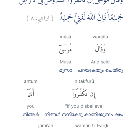
وَقَالَ مُوْسٰٓى اِنْ تَكْفُرُوْٓا اَنْتُمْ وَمَنْ فِى الْاَرْضِ
)
٨
ابراهيم:
(
جَمِيْعًا ۙفَاِنَّ اللّٰهَ لَغَنِيٌّ حَمِيْدٌ
mūsā
waqāla
وَقَالَ
مُوسَىٰٓ
Musa
And said
മൂസാ
പറയുകയും ചെയ്തു
antum
in takfurū
إِن تَكْفُرُوٓا۟
أَنتُمْ
you
"If you disbelieve
നിങ്ങള്‍
നിങ്ങള്‍ നന്ദികേടു കാണിക്കുന്നപക്ഷം
jamīʿan
waman fī l-arḍi