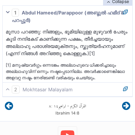
Collapse
1
Abdul Hameed/Parappoor (അബ്ദുല്‍ ഹമീദ് &
പറപ്പൂര്‍)
മൂസാ പറഞ്ഞു: നിങ്ങളും, ഭൂമിയിലുള്ള മുഴുവന്‍ പേരും
കൂടി നന്ദികേട് കാണിക്കുന്ന പക്ഷം, തീര്‍ച്ചയായും
അല്ലാഹു പരാശ്രയമുക്തനും, സ്തുത്യര്‍ഹനുമാണ്
(എന്ന് നിങ്ങള്‍ അറിഞ്ഞു കൊള്ളുക.)[1]
[1] മനുഷ്യവര്‍ഗ്ഗം ഒന്നടങ്കം അല്ലാഹുവെ ധിക്കരിച്ചാലും
അല്ലാഹുവിന് ഒന്നും നഷ്ടപ്പെടാനില്ല. അവര്‍ക്കാണെങ്കിലോ
അളവറ്റ നഷ്ടം നേരിടേണ്ടി വരികയും ചെയ്യും.
2
Mokhtasar Malayalam
മൂസ തൻറെ ജനതയോട് പറഞ്ഞു: എൻ്റെ ജനങ്ങളേ!
٨
:
١٤
ابراهيم
القرآن الكريم
-
നിങ്ങൾ (അല്ലാഹുവിനെ) നിഷേധിക്കുകയും,
Ibrahim
14
:
8
അതോടൊപ്പം ഭൂമിയിലുള്ള മുഴുവനാളുകളും
നിഷേധികളാവുകയും ചെയ്തുവെങ്കിലും
നിങ്ങളുടെയെല്ലാം നിഷേധത്തിൻറെ ദോഷഫലം