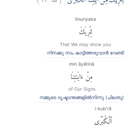
لِنُرِيَكَ مِنْ اٰيٰتِنَا الْكُبْرٰى ۚ
linuriyaka
لِنُرِيَكَ
That We may show you
നിനക്കു നാം കാട്ടിത്തരുവാന്‍ വേണ്ടി
min āyātinā
مِنْ ءَايَٰتِنَا
of Our Signs
നമ്മുടെ ദൃഷ്ടാന്തങ്ങളില്‍നിന്നു (ചിലതു)
l-kub'rā
ٱلْكُبْرَى