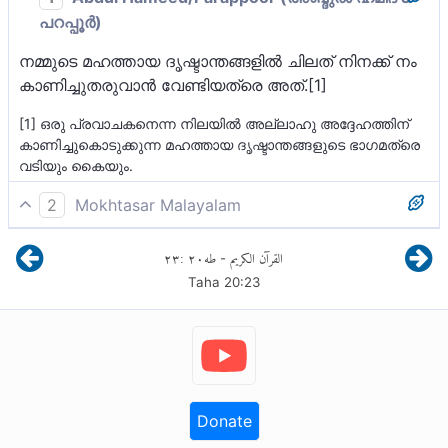
പറപ്പൂര്‍)
നമ്മുടെ മഹത്തായ ദൃഷ്ടാന്തങ്ങളില്‍ ചിലത് നിനക്ക് നം
കാണിച്ചുതരുവാന്‍ വേണ്ടിയത്രെ അത്‌.[1]
[1] ഒരു പ്രവാചകനെന്ന നിലയില്‍ അല്ലാഹു അദ്ദേഹത്തിന്
കാണിച്ചുകൊടുക്കുന്ന മഹത്തായ ദൃഷ്ടാന്തങ്ങളുടെ ഭാഗമത്രെ
വടിയും കൈയും.
2
Mokhtasar Malayalam
മൂസാ! ഈ രണ്ട് ദൃഷ്ടാന്തങ്ങൾ നാം നിനക്ക് കാണിച്ചു
٢٣
:
٢٠
طه
القرآن الكريم
-
തന്നത് നമ്മുടെ ശക്തി ബോധ്യപ്പെടുത്തുന്ന
Taha
20
:
23
മഹത്തരമായ ദൃഷ്ടാന്തങ്ങളിൽ ചിലത് നിനക്ക് കാണിച്ചു
തരുന്നതിനും, നീ അല്ലാഹുവിൻ്റെ ദൂതനാണെന്ന്
ബോധ്യപ്പെടുത്തുന്നതിനും വേണ്ടിയാണ്.
Donate