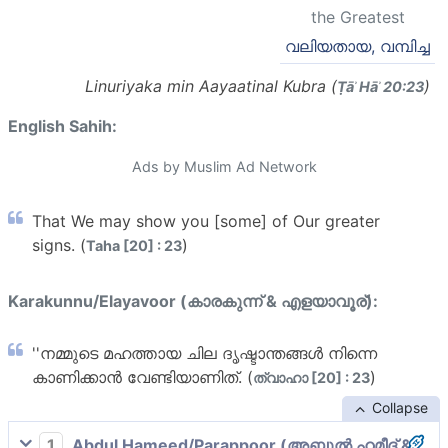
the Greatest
വലിയതായ, വമ്പിച്ച
Linuriyaka min Aayaatinal Kubra (
)
Ṭāʾ Hāʾ 20:23
English Sahih:
Ads by Muslim Ad Network
That We may show you [some] of Our greater
signs. (
)
Taha [20] : 23
Karakunnu/Elayavoor (കാരകുന്ന് & എളയാവൂര്):
''നമ്മുടെ മഹത്തായ ചില ദൃഷ്ടാന്തങ്ങള്‍ നിന്നെ
കാണിക്കാന്‍ വേണ്ടിയാണിത്. (
)
ത്വാഹാ [20] : 23
Collapse
1
Abdul Hameed/Parappoor (അബ്ദുല്‍ ഹമീദ് &