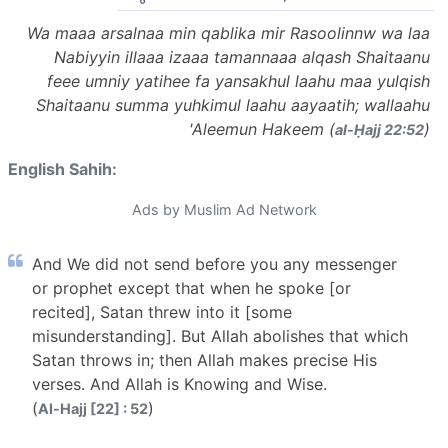
Wa maaa arsalnaa min qablika mir Rasoolinnw wa laa
Nabiyyin illaaa izaaa tamannaaa alqash Shaitaanu
feee umniy yatihee fa yansakhul laahu maa yulqish
Shaitaanu summa yuhkimul laahu aayaatih; wallaahu
'Aleemun Hakeem (
)
al-Ḥajj 22:52
English Sahih:
Ads by Muslim Ad Network
And We did not send before you any messenger
or prophet except that when he spoke [or
recited], Satan threw into it [some
misunderstanding]. But Allah abolishes that which
Satan throws in; then Allah makes precise His
verses. And Allah is Knowing and Wise.
(
)
Al-Hajj [22] : 52