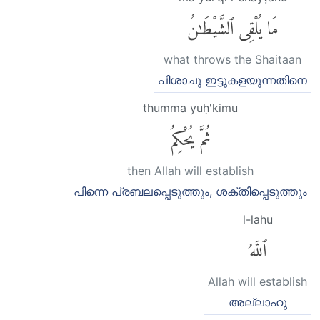
مَا يُلْقِى ٱلشَّيْطَٰنُ
what throws the Shaitaan
പിശാചു ഇട്ടുകളയുന്നതിനെ
thumma yuḥ'kimu
ثُمَّ يُحْكِمُ
then Allah will establish
പിന്നെ പ്രബലപ്പെടുത്തും, ശക്തിപ്പെടുത്തും
l-lahu
ٱللَّهُ
Allah will establish
അല്ലാഹു