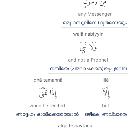
any Messenger
ഒരു റസൂലിനെ (ദൂതനെ)യും
walā nabiyyin
وَلَا نَبِىٍّ
and not a Prophet
നബിയെ (പ്രവാചകനെ)യും ഇല്ല
idhā tamannā
illā
إِلَّآ
إِذَا تَمَنَّىٰٓ
when he recited
but
അദ്ദേഹം ഓതിക്കൊടുത്താൽ
ഒഴികെ, അല്ലാതെ
alqā l-shayṭānu