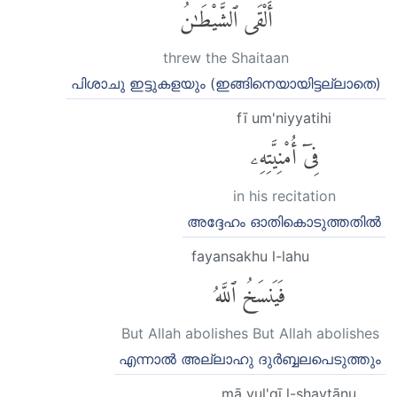
أَلْقَى ٱلشَّيْطَٰنُ
threw the Shaitaan
പിശാചു ഇട്ടുകളയും (ഇങ്ങിനെയായിട്ടല്ലാതെ)
fī um'niyyatihi
فِىٓ أُمْنِيَّتِهِۦ
in his recitation
അദ്ദേഹം ഓതികൊടുത്തതിൽ
fayansakhu l-lahu
فَيَنسَخُ ٱللَّهُ
But Allah abolishes But Allah abolishes
എന്നാൽ അല്ലാഹു ദുർബ്ബലപെടുത്തും
mā yul'qī l-shayṭānu