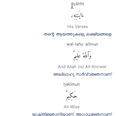
āyātihi
ءَايَٰتِهِۦۗ
His Verses
തന്റെ ആയത്തുകളെ, ലക്ഷ്യങ്ങളെ
wal-lahu ʿalīmun
وَٱللَّهُ عَلِيمٌ
And Allah (is) All-Knower
അല്ലാഹു സർവ്വജ്ഞനാണ്
ḥakīmun
حَكِيمٌ
All-Wise
യുക്തിജ്ഞാനിയാണ്, അഗാധജ്ഞനാണ്