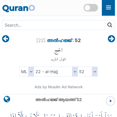
Skip to main content
Quran
O
[
22
]
അല്‍ഹജ്ജ്
: 52
الحج
القرآن الكريم
Ads by Muslim Ad Network
അല്‍ഹജ്ജ് ആയത്ത് 52