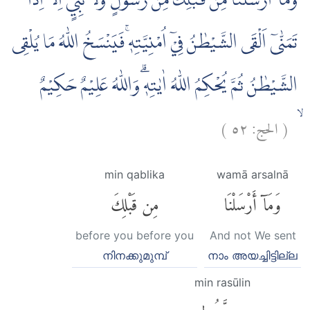
وَمَآ اَرْسَلْنَا مِنْ قَبْلِكَ مِنْ رَّسُوْلٍ وَّلَا نَبِيٍّ اِلَّآ اِذَا
تَمَنّٰىٓ اَلْقَى الشَّيْطٰنُ فِيْٓ اُمْنِيَّتِهٖۚ فَيَنْسَخُ اللّٰهُ مَا يُلْقِى
الشَّيْطٰنُ ثُمَّ يُحْكِمُ اللّٰهُ اٰيٰتِهٖۗ وَاللّٰهُ عَلِيْمٌ حَكِيْمٌ
)
٥٢
الحج:
(
ۙ
min qablika
wamā arsalnā
وَمَآ أَرْسَلْنَا
مِن قَبْلِكَ
before you before you
And not We sent
നിനക്കുമുമ്പ്
നാം അയച്ചിട്ടില്ല
min rasūlin
مِن رَّسُولٍ