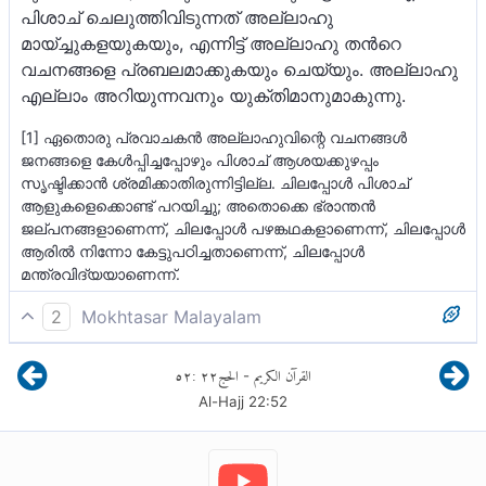
പിശാച് ചെലുത്തിവിടുന്നത് അല്ലാഹു
മായ്ച്ചുകളയുകയും, എന്നിട്ട് അല്ലാഹു തന്‍റെ
വചനങ്ങളെ പ്രബലമാക്കുകയും ചെയ്യും. അല്ലാഹു
എല്ലാം അറിയുന്നവനും യുക്തിമാനുമാകുന്നു.
[1] ഏതൊരു പ്രവാചകന്‍ അല്ലാഹുവിന്റെ വചനങ്ങള്‍
ജനങ്ങളെ കേള്‍പ്പിച്ചപ്പോഴും പിശാച് ആശയക്കുഴപ്പം
സൃഷ്ടിക്കാന്‍ ശ്രമിക്കാതിരുന്നിട്ടില്ല. ചിലപ്പോള്‍ പിശാച്
ആളുകളെക്കൊണ്ട് പറയിച്ചു; അതൊക്കെ ഭ്രാന്തന്‍
ജല്പനങ്ങളാണെന്ന്, ചിലപ്പോള്‍ പഴങ്കഥകളാണെന്ന്, ചിലപ്പോള്‍
ആരില്‍ നിന്നോ കേട്ടുപഠിച്ചതാണെന്ന്, ചിലപ്പോള്‍
മന്ത്രവിദ്യയാണെന്ന്.
2
Mokhtasar Malayalam
അല്ലാഹുവിൻ്റെ റസൂലേ! അങ്ങേക്ക് മുൻപ് ഒരു
٥٢
:
٢٢
الحج
القرآن الكريم
-
റസൂലിനെയോ നബിയെയോ നാം നിയോഗിച്ചിട്ടില്ല;
Al-Hajj
22
:
52
അദ്ദേഹം അല്ലാഹുവിൻ്റെ ഗ്രന്ഥം പാരായണം
ചെയ്യുമ്പോഴെല്ലാം ആ പാരായണത്തിൽ പിശാച്
എന്തെങ്കിലും ദുർമന്ത്രണം ചെയ്തിട്ടല്ലാതെ. അതും