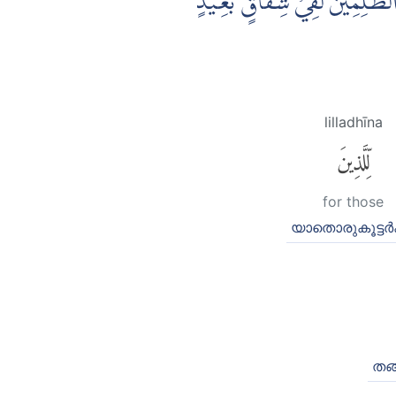
 الظّٰلِمِيْنَ لَفِيْ شِقَاقٍۢ بَعِيْدٍ
lilladhīna
لِّلَّذِينَ
for those
യാതൊരുകൂട്ടർക
തങ