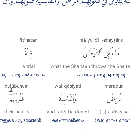
ً لِّلَّذِيْنَ فِيْ قُلُوْبِهِمْ مَّرَضٌ وَّالْقَاسِيَةِ قُلُوْبُهُمْۗ وَاِنَّ
fit'natan
mā yul'qī l-shayṭānu
مَا يُلْقِى ٱلشَّيْطَٰنُ
فِتْنَةً
a trial
what the Shaitaan throws the Shait
്കു
ഒരു പരീക്ഷണം
പിശാചു ഇട്ടുകളയുതു
qulūbuhum
wal-qāsiyati
maraḍun
مَّرَضٌ
وَٱلْقَاسِيَةِ
قُلُوبُهُمْۗ
their hearts
and (are) hardened
(is) a disease
്ങളുടെ ഹൃദയങ്ങൾ
കടുത്തവർക്കും
(ഒരു തരം) രോ