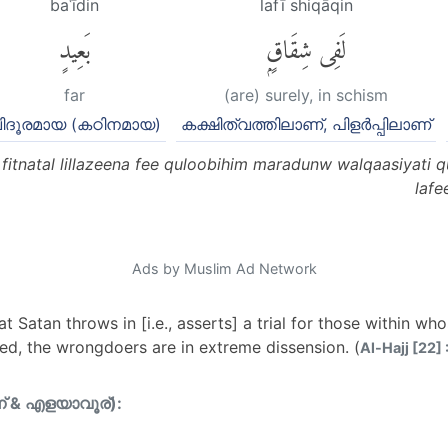
baʿīdin
lafī shiqāqin
لَفِى شِقَاقٍۭ
بَعِيدٍ
far
(are) surely, in schism
ിദൂരമായ (കഠിനമായ)
കക്ഷിത്വത്തിലാണ്, പിളർപ്പിലാണ്
u fitnatal lillazeena fee quloobihim maradunw walqaasiyati
lafe
Ads by Muslim Ad Network
 Satan throws in [i.e., asserts] a trial for those within wh
ed, the wrongdoers are in extreme dissension. (
Al-Hajj [22] 
ന് & എളയാവൂര്):