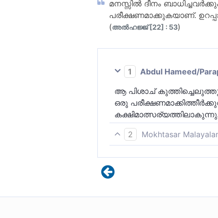
മനസ്സില്‍ ദീനം ബാധിച്ചവര്‍
പരീക്ഷണമാക്കുകയാണ്. ഉറപ്പായ
(
)
അല്‍ഹജ്ജ് [22] : 53
1
Abdul Hameed/Parappo
ആ പിശാച് കുത്തിച്ചെലുത്തു
ഒരു പരീക്ഷണമാക്കിത്തീര്‍ക്ക
കക്ഷിമാത്സര്യത്തിലാകുന്നു
2
Mokhtasar Malayala
നബിയുടെ പാരായണത്തെ കുറി
ബഹുദൈവാരാധകരിൽ നിന്ന് ഹ
കപടവിശ്വാസികളിലും ബഹ
കടുത്ത ശത്രുതയിലും, സത്യ