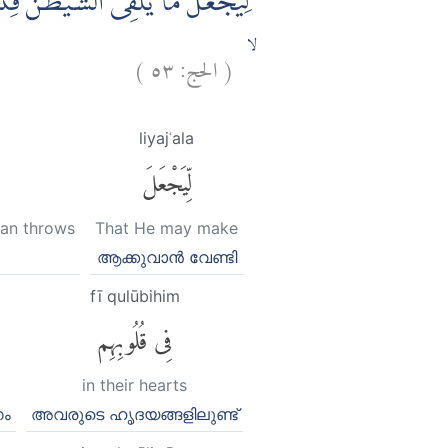
لِّيَجْعَلَ مَا يُلْقِى الشَّيْطٰنُ فِتْنَة
)
٥٣
الحج:
(
ۙ
liyajʿala
لِّيَجْعَلَ
aan throws
That He may make
ആക്കുവാൻ വേണ്ടി
fī qulūbihim
فِى قُلُوبِهِم
in their hearts
ഗം
അവരുടെ ഹൃദയങ്ങളിലുണ്ട്