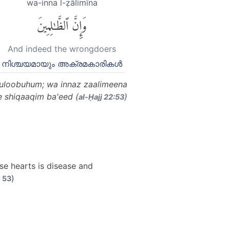
wa-inna l-ẓālimīna
وَإِنَّ ٱلظَّٰلِمِينَ
And indeed the wrongdoers
നിശ്ചയമായും അക്രമകാരികൾ
 quloobuhum; wa innaz zaalimeena
e shiqaaqim ba'eed (
)
al-Ḥajj 22:53
ose hearts is disease and
)
: 53