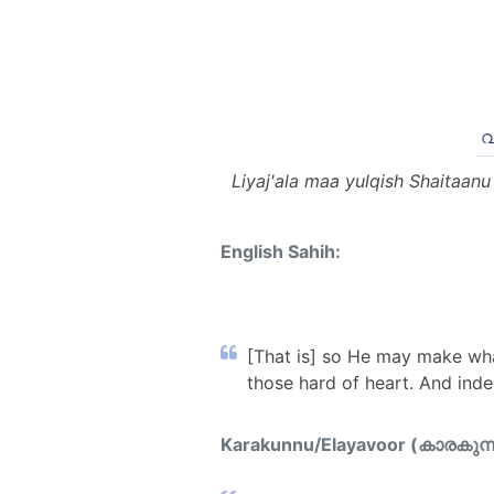
വ
Liyaj'ala maa yulqish Shaitaan
English Sahih:
[That is] so He may make what
those hard of heart. And inde
Karakunnu/Elayavoor (കാരകുന്