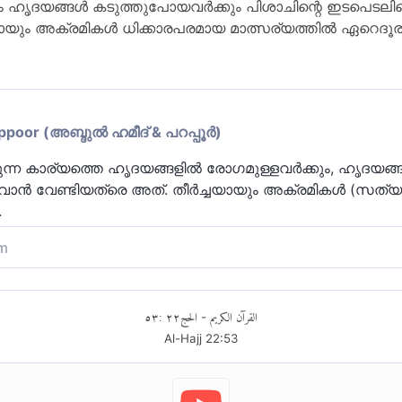
ക്കും ഹൃദയങ്ങള്‍ കടുത്തുപോയവര്‍ക്കും പിശാചിന്റെ ഇടപെ
ും അക്രമികള്‍ ധിക്കാരപരമായ മാത്സര്യത്തില്‍ ഏറെദൂരം പിന്
or (അബ്ദുല്‍ ഹമീദ് & പറപ്പൂര്‍)
ന്ന കാര്യത്തെ ഹൃദയങ്ങളില്‍ രോഗമുള്ളവര്‍ക്കും, ഹൃദയങ്ങ
ുവാന്‍ വേണ്ടിയത്രെ അത്‌. തീര്‍ച്ചയായും അക്രമികള്‍ (സത്യത്
.
m
ച്ച് പിശാച് ഉണ്ടാക്കുന്ന ദുർമന്ത്രണങ്ങളെ അല്ലാഹു 
ൃദയം കടുത്തു പോയവർക്കും ഒരു പരീക്ഷണമാക്കി മാറ്റുന്
٥٣
:
٢٢
الحج
القرآن الكريم
-
ുദൈവാരാധകരിലും പെട്ട അതിക്രമികൾ അല്ലാഹുവിനോട
Al-Hajj
22
:
53
ത്തിൽ നിന്നും നേർമാർഗത്തിൽ നിന്നും വിദൂരവുമാകുന്നു.