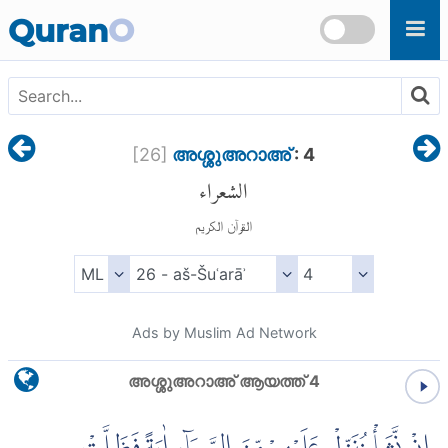
Skip to main content
Quran
O
[
26
]
അശ്ശുഅറാഅ്
: 4
الشعراء
القرآن الكريم
Ads by Muslim Ad Network
അശ്ശുഅറാഅ് ആയത്ത് 4