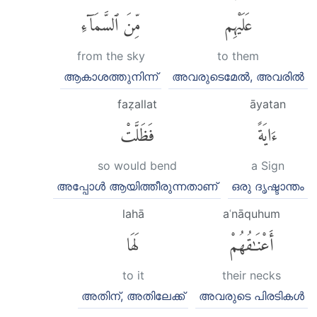
عَلَيْهِم
مِّنَ ٱلسَّمَآءِ
from the sky
to them
ആകാശത്തുനിന്ന്
അവരുടെമേല്‍, അവരില്‍
faẓallat
āyatan
ءَايَةً
فَظَلَّتْ
so would bend
a Sign
അപ്പോള്‍ ആയിത്തീരുന്നതാണ്
ഒരു ദൃഷ്ടാന്തം
lahā
aʿnāquhum
أَعْنَٰقُهُمْ
لَهَا
to it
their necks
അതിന്, അതിലേക്ക്
അവരുടെ പിരടികള്‍