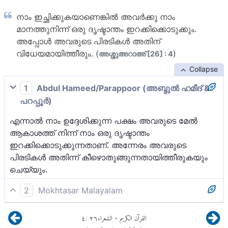
നാം ഇച്ഛിക്കുകയാണെങ്കില്‍ അവര്‍ക്കു നാം
മാനത്തുനിന്ന് ഒരു ദൃഷ്ടാന്തം ഇറക്കിക്കൊടുക്കും.
അപ്പോള്‍ അവരുടെ പിരടികള്‍ അതിന്
വിധേയമായിത്തീരും. (
)
അശ്ശുഅറാഅ് [26] : 4
Collapse
1
Abdul Hameed/Parappoor (അബ്ദുല്‍ ഹമീദ് &
പറപ്പൂര്‍)
എന്നാല്‍ ‍നാം ഉദ്ദേശിക്കുന്ന പക്ഷം അവരുടെ മേല്‍
ആകാശത്ത് നിന്ന് നാം ഒരു ദൃഷ്ടാന്തം
ഇറക്കിക്കൊടുക്കുന്നതാണ്. അന്നേരം അവരുടെ
പിരടികള്‍ അതിന്ന് കീഴൊതുങ്ങുന്നതായിത്തീരുകയും
ചെയ്യും.
2
Mokhtasar Malayalam
ആകാശത്ത് നിന്ന് അവർക്ക് മേൽ ഒരു ദൃഷ്ടാന്തം
٤
:
٢٦
الشعراء
القرآن الكريم
-
ഇറക്കണമെന്ന് നാം ഉദ്ദേശിച്ചിരുന്നെങ്കിൽ അപ്രകാരം