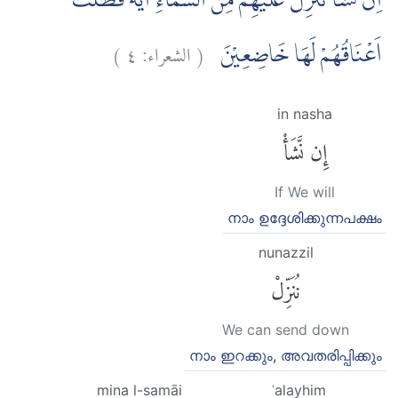
اِنْ نَّشَأْ نُنَزِّلْ عَلَيْهِمْ مِّنَ السَّمَاۤءِ اٰيَةً فَظَلَّتْ
)
٤
الشعراء:
(
اَعْنَاقُهُمْ لَهَا خَاضِعِيْنَ
in nasha
إِن نَّشَأْ
If We will
നാം ഉദ്ദേശിക്കുന്നപക്ഷം
nunazzil
نُنَزِّلْ
We can send down
നാം ഇറക്കും, അവതരിപ്പിക്കും
mina l-samāi
ʿalayhim