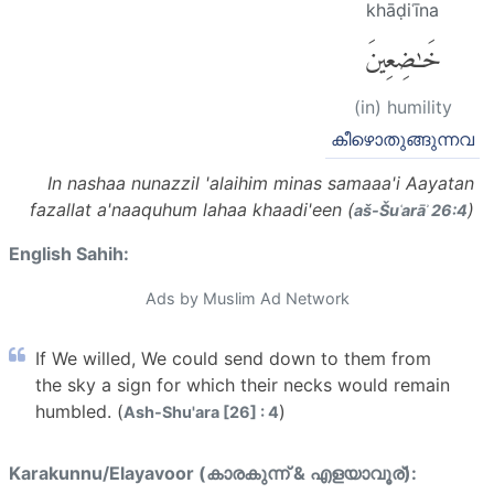
khāḍiʿīna
خَٰضِعِينَ
(in) humility
കീഴൊതുങ്ങുന്നവ
In nashaa nunazzil 'alaihim minas samaaa'i Aayatan
fazallat a'naaquhum lahaa khaadi'een (
)
aš-Šuʿarāʾ 26:4
English Sahih:
Ads by Muslim Ad Network
If We willed, We could send down to them from
the sky a sign for which their necks would remain
humbled. (
)
Ash-Shu'ara [26] : 4
Karakunnu/Elayavoor (കാരകുന്ന് & എളയാവൂര്):