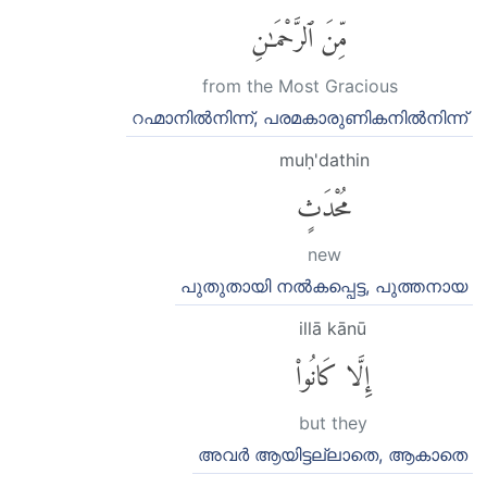
مِّنَ ٱلرَّحْمَٰنِ
from the Most Gracious
റഹ്മാനില്‍നിന്ന്, പരമകാരുണികനില്‍നിന്ന്
muḥ'dathin
مُحْدَثٍ
new
പുതുതായി നല്‍കപ്പെട്ട, പുത്തനായ
illā kānū
إِلَّا كَانُوا۟
but they
അവര്‍ ആയിട്ടല്ലാതെ, ആകാതെ