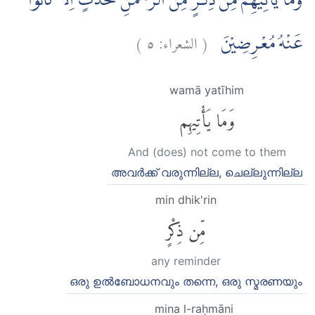
وَمَا يَأْتِيْهِمْ مِّنْ ذِكْرٍ مِّنَ الرَّحْمٰنِ مُحْدَثٍ اِلَّا كَانُوْا
)
٥
الشعراء:
(
عَنْهُ مُعْرِضِيْنَ
wamā yatīhim
وَمَا يَأْتِيهِم
And (does) not come to them
അവര്‍ക്ക് വരുന്നില്ല, ചെല്ലുന്നില്ല
min dhik'rin
مِّن ذِكْرٍ
any reminder
ഒരു ഉല്‍ബോധനവും തന്നെ, ഒരു സ്മരണയും
mina l-raḥmāni