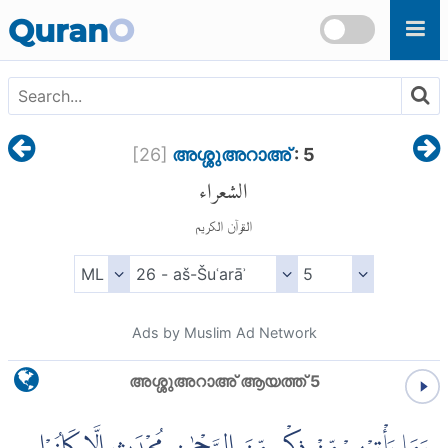
Skip to main content
Quran
O
[
26
]
അശ്ശുഅറാഅ്
: 5
الشعراء
القرآن الكريم
Ads by Muslim Ad Network
അശ്ശുഅറാഅ് ആയത്ത് 5