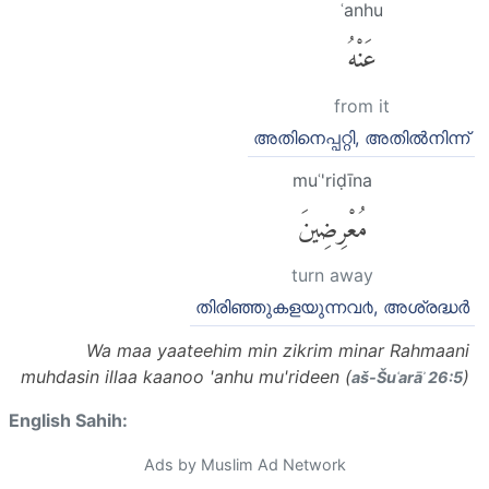
ʿanhu
عَنْهُ
from it
അതിനെപ്പറ്റി, അതില്‍നിന്ന്
muʿ'riḍīna
مُعْرِضِينَ
turn away
തിരിഞ്ഞുകളയുന്നവ൪, അശ്രദ്ധര്‍
Wa maa yaateehim min zikrim minar Rahmaani
muhdasin illaa kaanoo 'anhu mu'rideen (
)
aš-Šuʿarāʾ 26:5
English Sahih:
Ads by Muslim Ad Network