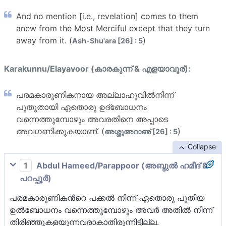
And no mention [i.e., revelation] comes to them
anew from the Most Merciful except that they turn
away from it. (
)
Ash-Shu'ara [26] : 5
Karakunnu/Elayavoor (കാരകുന്ന് & എളയാവൂര്):
പരമകാരുണികനായ അല്ലാഹുവില്‍നിന്ന്
പുതുതായി ഏതൊരു ഉദ്‌ബോധനം
വന്നെത്തുമ്പോഴും അവരതിനെ അപ്പാടെ
അവഗണിക്കുകയാണ്. (
)
അശ്ശുഅറാഅ് [26] : 5
Collapse
1
Abdul Hameed/Parappoor (അബ്ദുല്‍ ഹമീദ് &
പറപ്പൂര്‍)
പരമകാരുണികന്‍റെ പക്കല്‍ ‍നിന്ന് ഏതൊരു പുതിയ
ഉല്‍ബോധനം വന്നെത്തുമ്പോഴും അവര്‍ അതില്‍ നിന്ന്
തിരിഞ്ഞുകളയുന്നവരാകാതിരുന്നിട്ടില്ല.