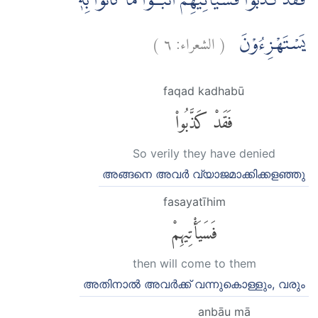
فَقَدْ كَذَّبُوْا فَسَيَأْتِيْهِمْ اَنْۢبـٰۤؤُا مَا كَانُوْا بِهٖ
)
٦
الشعراء:
(
يَسْتَهْزِءُوْنَ
faqad kadhabū
فَقَدْ كَذَّبُوا۟
So verily they have denied
അങ്ങനെ അവര്‍ വ്യാജമാക്കിക്കളഞ്ഞു
fasayatīhim
فَسَيَأْتِيهِمْ
then will come to them
അതിനാല്‍ അവര്‍ക്ക് വന്നുകൊള്ളും, വരും
anbāu mā