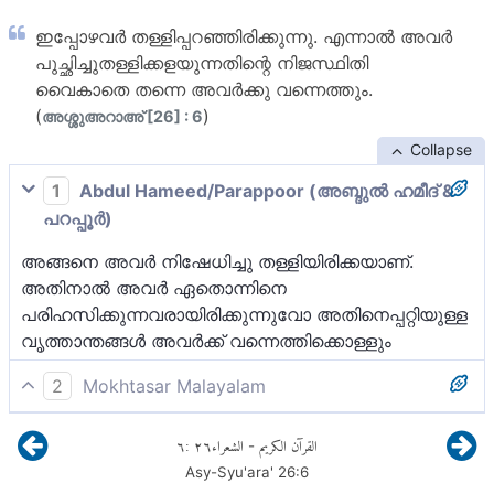
ഇപ്പോഴവര്‍ തള്ളിപ്പറഞ്ഞിരിക്കുന്നു. എന്നാല്‍ അവര്‍
പുച്ഛിച്ചുതള്ളിക്കളയുന്നതിന്റെ നിജസ്ഥിതി
വൈകാതെ തന്നെ അവര്‍ക്കു വന്നെത്തും.
(
)
അശ്ശുഅറാഅ് [26] : 6
Collapse
1
Abdul Hameed/Parappoor (അബ്ദുല്‍ ഹമീദ് &
പറപ്പൂര്‍)
അങ്ങനെ അവര്‍ നിഷേധിച്ചു തള്ളിയിരിക്കയാണ്.
അതിനാല്‍ അവര്‍ ഏതൊന്നിനെ
പരിഹസിക്കുന്നവരായിരിക്കുന്നുവോ അതിനെപ്പറ്റിയുള്ള
വൃത്താന്തങ്ങള്‍ അവര്‍ക്ക് വന്നെത്തിക്കൊള്ളും
2
Mokhtasar Malayalam
അവരുടെ റസൂൽ അവർക്ക് കൊണ്ടു വന്നു
٦
:
٢٦
الشعراء
القرآن الكريم
-
നൽകിയതിനെ അവർ കളവാക്കി. എന്നാൽ അവർ
Asy-Syu'ara'
26
:
6
പരിഹസിച്ചതെന്തോ; അത് യാഥാർഥ്യമായി അവർക്ക്