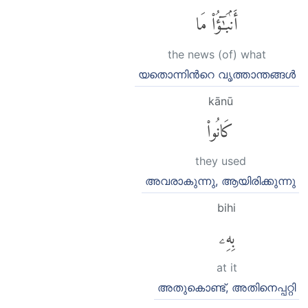
أَنۢبَٰٓؤُا۟ مَا
the news (of) what
യതൊന്നിന്‍റെ വൃത്താന്തങ്ങള്‍
kānū
كَانُوا۟
they used
അവരാകുന്നു, ആയിരിക്കുന്നു
bihi
بِهِۦ
at it
അതുകൊണ്ട്, അതിനെപ്പറ്റി