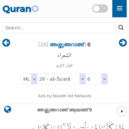
Skip to main content
Quran
O
[
26
]
അശ്ശുഅറാഅ്
: 6
الشعراء
القرآن الكريم
Ads by Muslim Ad Network
അശ്ശുഅറാഅ് ആയത്ത് 6