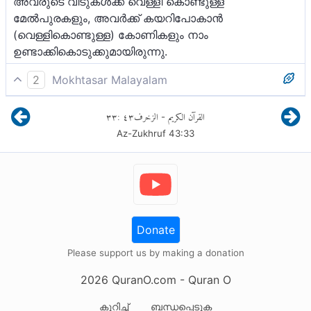
അവരുടെ വീടുകള്‍ക്ക് വെള്ളി കൊണ്ടുള്ള
മേല്‍പുരകളും, അവര്‍ക്ക് കയറിപോകാന്‍
(വെള്ളികൊണ്ടുള്ള) കോണികളും നാം
ഉണ്ടാക്കികൊടുക്കുമായിരുന്നു.
2
Mokhtasar Malayalam
മനുഷ്യരെല്ലാം അല്ലാഹുവിനെ നിഷേധിക്കുന്ന
٣٣
:
٤٣
الزخرف
القرآن الكريم
-
ഏകതരക്കാരായി മാറില്ലായിരുന്നെങ്കിൽ
Az-Zukhruf
43
:
33
അല്ലാഹുവിനെ നിഷേധിക്കുന്നവരുടെ ഭവനങ്ങൾക്ക്
വെള്ളി കൊണ്ടുള്ള മേൽപ്പുരകളും, അവർക്ക് കയറി
പോകാൻ വെള്ളി കൊണ്ടുള്ള കോണികളും നാം
ഉണ്ടാക്കി കൊടുക്കുമായിരുന്നു.
Donate
Please support us by making a donation
2026
QuranO.com
- Quran O
കുറിച്ച്
ബന്ധപ്പെടുക