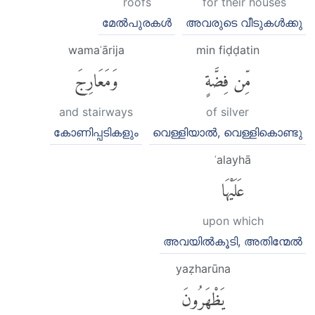
roofs
for their houses
മേല്‍പുരകള്‍
അവരുടെ വീടുകള്‍ക്കു
wamaʿārija
min fiḍḍatin
مِّن فِضَّةٍ
وَمَعَارِجَ
and stairways
of silver
കോണിപ്പടികളും
വെള്ളിയാല്‍, വെള്ളികൊണ്ടു
ʿalayhā
عَلَيْهَا
upon which
അവയില്‍കൂടി, അതിന്മേല്‍
yaẓharūna
يَظْهَرُونَ