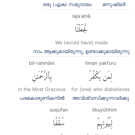
ഒരു (ഏക) സമുദായം
മനുഷ്യര്‍
lajaʿalnā
لَّجَعَلْنَا
We (would have) made
നാം ആക്കുമായിരുന്നു, ഉണ്ടാക്കുമായിരുന്നു
bil-raḥmāni
liman yakfuru
لِمَن يَكْفُرُ
بِٱلرَّحْمَٰنِ
in the Most Gracious
for (one) who disbelieves
പരമകാരുണികനില്‍
അവിശ്വസിക്കുന്നവര്‍ക്കു
suqufan
libuyūtihim
لِبُيُوتِهِمْ
سُقُفًا