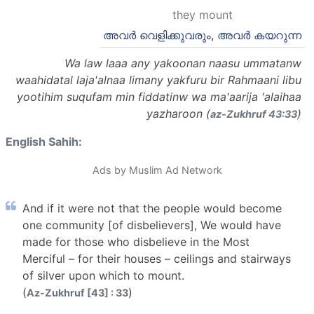
they mount
അവര്‍ വെളിക്കുവരും, അവര്‍ കയറുന്ന
Wa law laaa any yakoonan naasu ummatanw
waahidatal laja'alnaa limany yakfuru bir Rahmaani libu
yootihim suqufam min fiddatinw wa ma'aarija 'alaihaa
yazharoon (
)
az-Zukhruf 43:33
English Sahih:
Ads by Muslim Ad Network
And if it were not that the people would become
one community [of disbelievers], We would have
made for those who disbelieve in the Most
Merciful – for their houses – ceilings and stairways
of silver upon which to mount.
(
)
Az-Zukhruf [43] : 33