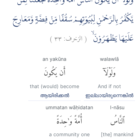
وَلَوْلَآ اَنْ يَّكُوْنَ النَّاسُ اُمَّةً وَّاحِدَةً لَّجَعَلْنَا لِمَنْ
يَّكْفُرُ بِالرَّحْمٰنِ لِبُيُوْتِهِمْ سُقُفًا مِّنْ فِضَّةٍ وَّمَعَارِجَ
)
٣٣
الزخرف:
(
عَلَيْهَا يَظْهَرُوْنَۙ
an yakūna
walawlā
وَلَوْلَآ
أَن يَكُونَ
that (would) become
And if not
ആയിരിക്കല്‍
ഇല്ലായിരുന്നെങ്കില്‍
ummatan wāḥidatan
l-nāsu
ٱلنَّاسُ
أُمَّةً وَٰحِدَةً
a community one
[the] mankind