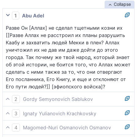
Collapse
1
Abu Adel
Разве Он [Аллах] не сделал тщетными козни их
[[Разве Аллах не расстроил их планы разрушить
Каабу и захватить людей Мекки в плен? Аллах
уничтожил их не дав им даже дойти до этого
города. Так почему же твой народ, который знает
об этой истории, не боится того, что Аллах может
сделать с ними также за то, что они отвергают
Его посланника, Его Книгу, и еще и отклоняют от
Его пути людей?]] [эфиопского войска]?
2
Gordy Semyonovich Sablukov
Не обратил ли Он умысла их к их же погибели?
3
Ignaty Yulianovich Krachkovsky
Разве Он не обратил их козни в заблуждение?
4
Magomed-Nuri Osmanovich Osmanov