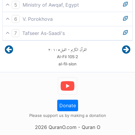
Разве Он не разрушил их козни
5
Ministry of Awqaf, Egypt
Ты уже узнал, что Аллах отвёл их попытку и
6
V. Porokhova
стремление разрушить Каабу, сделав их усилия
Разрушив их зловещий план?
тщетными, и они не достигли своей цели.
7
Tafseer As-Saadi's
Разве Он не запутал их козни
٢
:
١٠٥
الفيل
القرآن الكريم
-
Al-Fil
105
:
2
al-fil-slon
Donate
Please support us by making a donation
2026
QuranO.com
- Quran O