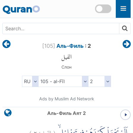
Skip to main content
Quran
O
[
105
]
Аль-Филь
: 2
الفيل
Слон
Ads by Muslim Ad Network
Аль-Филь Аят 2
)
٢
الفيل:
(