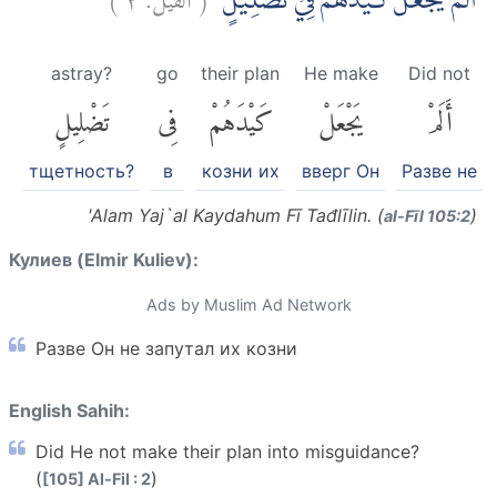
اَلَمْ يَجْعَلْ كَيْدَهُمْ فِيْ تَضْلِيْلٍۙ
astray?
go
their plan
He make
Did not
أَلَمْ
يَجْعَلْ
كَيْدَهُمْ
فِى
تَضْلِيلٍ
тщетность?
в
козни их
вверг Он
Разве не
'Alam Yaj`al Kaydahum Fī Tađlīlin. (
)
al-Fīl 105:2
Кулиев (Elmir Kuliev):
Ads by Muslim Ad Network
Разве Он не запутал их козни
English Sahih:
Did He not make their plan into misguidance?
(
)
[105] Al-Fil : 2