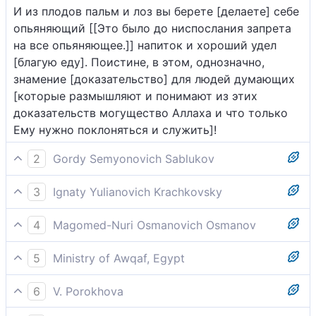
И из плодов пальм и лоз вы берете [делаете] себе
опьяняющий [[Это было до ниспослания запрета
на все опьяняющее.]] напиток и хороший удел
[благую еду]. Поистине, в этом, однозначно,
знамение [доказательство] для людей думающих
[которые размышляют и понимают из этих
доказательств могущество Аллаха и что только
Ему нужно поклоняться и служить]!
2
Gordy Semyonovich Sablukov
Из плодов пальм и виноградных лоз вы достаете
3
Ignaty Yulianovich Krachkovsky
себе упоительную влагу и прекрасную пищу: в
И из плодов пальм и лоз вы берете себе напиток
этом знамение для людей рассудительных.
4
Magomed-Nuri Osmanovich Osmanov
пьянящий и хороший удел. Поистине, в этом -
От плодов пальм и виноградных лоз вы получаете
знамение для людей разумных!
5
Ministry of Awqaf, Egypt
хмельной напиток и добрый удел. Воистину, во
Из плодов пальм и виноградных лоз, которые Мы
всем этом - знамение Для тех, кто способен
6
V. Porokhova
даровали вам, вы получаете хмельной напиток -
размышлять.