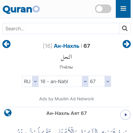
Skip to main content
Quran
O
[
16
]
Ан-Нахль
: 67
النحل
Пчёлы
Ads by Muslim Ad Network
Ан-Нахль Аят 67