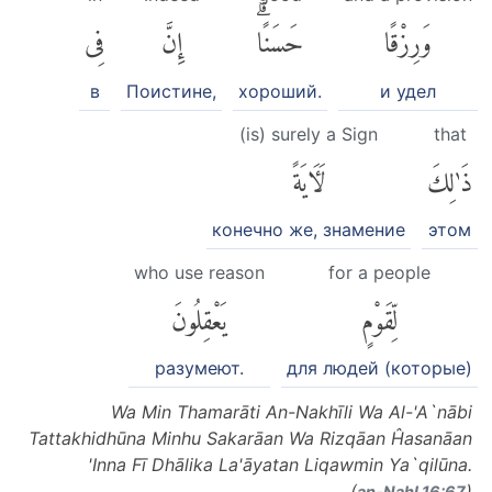
وَرِزْقًا
حَسَنًاۗ
إِنَّ
فِى
в
Поистине,
хороший.
и удел
(is) surely a Sign
that
ذَٰلِكَ
لَءَايَةً
конечно же, знамение
этом
who use reason
for a people
لِّقَوْمٍ
يَعْقِلُونَ
разумеют.
для людей (которые)
Wa Min Thamarāti An-Nakhīli Wa Al-'A`nābi
Tattakhidhūna Minhu Sakarāan Wa Rizqāan Ĥasanāan
'Inna Fī Dhālika La'āyatan Liqawmin Ya`qilūna.
(
)
an-Naḥl 16:67