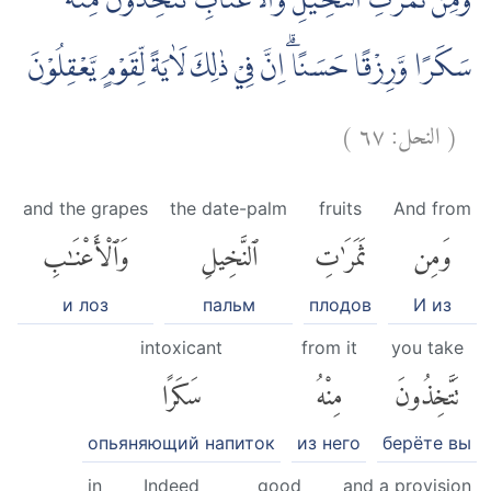
وَمِنْ ثَمَرٰتِ النَّخِيْلِ وَالْاَعْنَابِ تَتَّخِذُوْنَ مِنْهُ
سَكَرًا وَّرِزْقًا حَسَنًاۗ اِنَّ فِيْ ذٰلِكَ لَاٰيَةً لِّقَوْمٍ يَّعْقِلُوْنَ
)
٦٧
النحل:
(
and the grapes
the date-palm
fruits
And from
وَمِن
ثَمَرَٰتِ
ٱلنَّخِيلِ
وَٱلْأَعْنَٰبِ
и лоз
пальм
плодов
И из
intoxicant
from it
you take
تَتَّخِذُونَ
مِنْهُ
سَكَرًا
опьяняющий напиток
из него
берёте вы
in
Indeed
good
and a provision