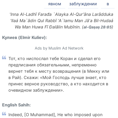
явном
заблуждении
в
'Inna Al-Ladhī Farađa `Alayka Al-Qur'āna Larādduka
'Ilaá Ma`ādin Qul Rabbī 'A`lamu Man Jā'a Bil-Hudaá
Wa Man Huwa Fī Đalālin Mubīnin. (
)
al-Q̈aṣaṣ 28:85
Кулиев (Elmir Kuliev):
Ads by Muslim Ad Network
Тот, кто ниспослал тебе Коран и сделал его
предписания обязательными, непременно
вернет тебя к месту возвращения (в Мекку или
в Рай). Скажи: «Мой Господь лучше знает, кто
принес верное руководство, а кто находится в
очевидном заблуждении».
English Sahih:
Indeed, [O Muhammad], He who imposed upon