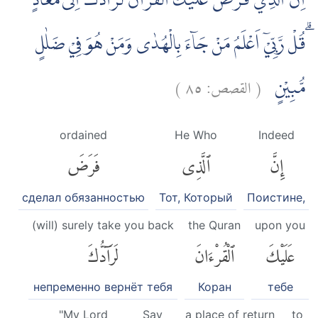
اِنَّ الَّذِيْ فَرَضَ عَلَيْكَ الْقُرْاٰنَ لَرَاۤدُّكَ اِلٰى مَعَادٍ
ۗقُلْ رَّبِّيْٓ اَعْلَمُ مَنْ جَاۤءَ بِالْهُدٰى وَمَنْ هُوَ فِيْ ضَلٰلٍ
)
٨٥
القصص:
(
مُّبِيْنٍ
ordained
He Who
Indeed
إِنَّ
ٱلَّذِى
فَرَضَ
сделал обязанностью
Тот, Который
Поистине,
(will) surely take you back
the Quran
upon you
عَلَيْكَ
ٱلْقُرْءَانَ
لَرَآدُّكَ
непременно вернёт тебя
Коран
тебе
"My Lord
Say
a place of return
to