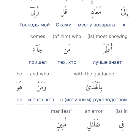
إِلَىٰ
مَعَادٍۚ
قُل
رَّبِّىٓ
Господь мой
Скажи
месту возврата
к
comes
(of him) who
(is) most knowing
أَعْلَمُ
مَن
جَآءَ
пришел
тех, кто
лучше знает
he
and who -
with the guidance
بِٱلْهُدَىٰ
وَمَنْ
هُوَ
он
и того, кто
с (истинным) руководством
manifest"
an error
(is) in
فِى
ضَلَٰلٍ
مُّبِينٍ