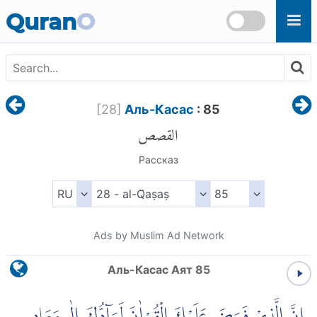
Skip to main content
Quran
O
[
28
]
Аль-Касас
: 85
القصص
Рассказ
Ads by Muslim Ad Network
Аль-Касас Аят 85