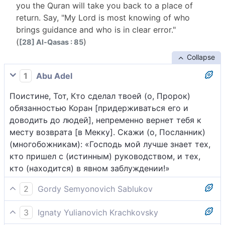
you the Quran will take you back to a place of
return. Say, "My Lord is most knowing of who
brings guidance and who is in clear error."
(
)
[28] Al-Qasas : 85
Collapse
1
Abu Adel
Поистине, Тот, Кто сделал твоей (о, Пророк)
обязанностью Коран [придерживаться его и
доводить до людей], непременно вернет тебя к
месту возврата [в Мекку]. Скажи (о, Посланник)
(многобожникам): «Господь мой лучше знает тех,
кто пришел с (истинным) руководством, и тех,
кто (находится) в явном заблуждении!»
2
Gordy Semyonovich Sablukov
Истинно, Тот, кто сделал для тебя этот Коран
3
Ignaty Yulianovich Krachkovsky
уставом, возвратит тебя в место твоего возврата.