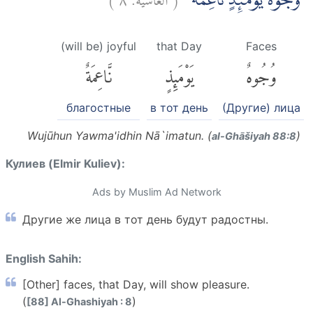
وُجُوْهٌ يَّوْمَىِٕذٍ نَّاعِمَةٌ ۙ
(will be) joyful
that Day
Faces
وُجُوهٌ
يَوْمَئِذٍ
نَّاعِمَةٌ
благостные
в тот день
(Другие) лица
Wujūhun Yawma'idhin Nā`imatun. (
)
al-Ghāšiyah 88:8
Кулиев (Elmir Kuliev):
Ads by Muslim Ad Network
Другие же лица в тот день будут радостны.
English Sahih:
[Other] faces, that Day, will show pleasure.
(
)
[88] Al-Ghashiyah : 8