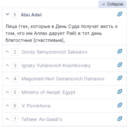
Collapse
1
Abu Adel
Лица (тех, которые в День Суда получат весть о
том, что им Аллах дарует Рай) в тот день
благостные [счастливые],
2
Gordy Semyonovich Sablukov
В этот день некоторые будут с лицами
3
Ignaty Yulianovich Krachkovsky
радостными,
Лица в тот день благостные,
4
Magomed-Nuri Osmanovich Osmanov
[Другие] лица в тот день - благостные,
5
Ministry of Awqaf, Egypt
Лица же других будут в День воскресения
6
V. Porokhova
благостны
Другие ж лица В этот День Исполнятся
7
Tafseer As-Saadi's
блаженства,