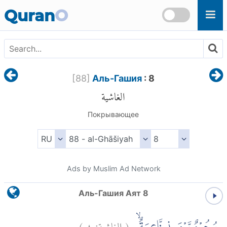
Skip to main content
Quran
O
[
88
]
Аль-Гашия
: 8
الغاشية
Покрывающее
Ads by Muslim Ad Network
Аль-Гашия Аят 8
)
٨
الغاشية:
(