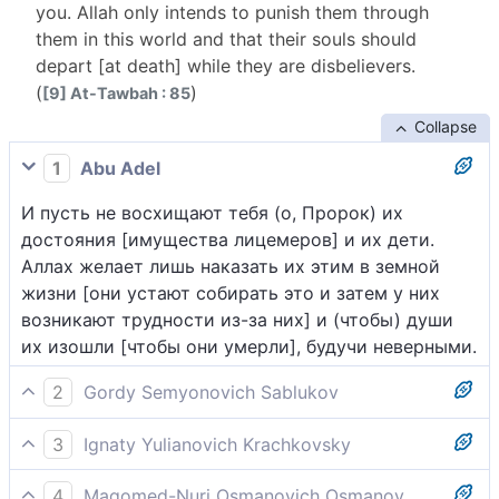
you. Allah only intends to punish them through
them in this world and that their souls should
depart [at death] while they are disbelievers.
(
)
[9] At-Tawbah : 85
Collapse
1
Abu Adel
И пусть не восхищают тебя (о, Пророк) их
достояния [имущества лицемеров] и их дети.
Аллах желает лишь наказать их этим в земной
жизни [они устают собирать это и затем у них
возникают трудности из-за них] и (чтобы) души
их изошли [чтобы они умерли], будучи неверными.
2
Gordy Semyonovich Sablukov
Да не удивляет тебя ни богатство их, ни дети их:
3
Ignaty Yulianovich Krachkovsky
ими Бог хочет только наказать их в здешней
Пусть тебя не восхищают их имущества и дети.
жизни, только того, чтобы они и издохли
4
Magomed-Nuri Osmanovich Osmanov