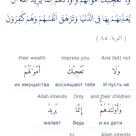
وَلَا تُعْجِبْكَ اَمْوَالُهُمْ وَاَوْلَادُهُمْۗ اِنَّمَا يُرِيْدُ اللّٰهُ اَنْ
يُّعَذِّبَهُمْ بِهَا فِى الدُّنْيَا وَتَزْهَقَ اَنْفُسُهُمْ وَهُمْ كٰفِرُوْنَ
)
٨٥
التوبة:
(
their wealth
impress you
And (let) not
وَلَا
تُعْجِبْكَ
أَمْوَٰلُهُمْ
их имущества
восхищают тебя
И пусть не
Allah intends
Only
and their children
وَأَوْلَٰدُهُمْۚ
إِنَّمَا
يُرِيدُ
желает
Ведь
и их дети
to
Allah intends