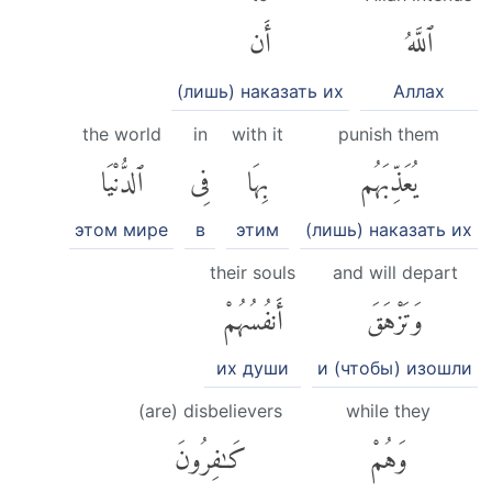
ٱللَّهُ
أَن
(лишь) наказать их
Аллах
the world
in
with it
punish them
يُعَذِّبَهُم
بِهَا
فِى
ٱلدُّنْيَا
этом мире
в
этим
(лишь) наказать их
their souls
and will depart
وَتَزْهَقَ
أَنفُسُهُمْ
их души
и (чтобы) изошли
(are) disbelievers
while they
وَهُمْ
كَٰفِرُونَ