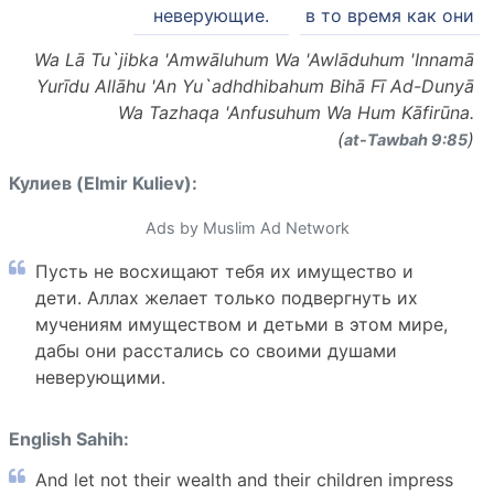
неверующие.
в то время как они
Wa Lā Tu`jibka 'Amwāluhum Wa 'Awlāduhum 'Innamā
Yurīdu Allāhu 'An Yu`adhdhibahum Bihā Fī Ad-Dunyā
Wa Tazhaqa 'Anfusuhum Wa Hum Kāfirūna.
(
)
at-Tawbah 9:85
Кулиев (Elmir Kuliev):
Ads by Muslim Ad Network
Пусть не восхищают тебя их имущество и
дети. Аллах желает только подвергнуть их
мучениям имуществом и детьми в этом мире,
дабы они расстались со своими душами
неверующими.
English Sahih:
And let not their wealth and their children impress