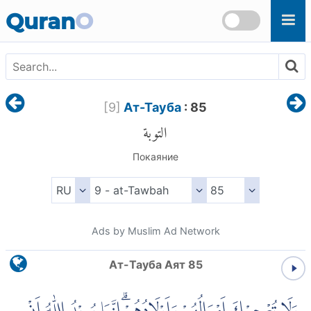
Skip to main content
Quran
O
[
9
]
Ат-Тауба
: 85
التوبة
Покаяние
Ads by Muslim Ad Network
Ат-Тауба Аят 85