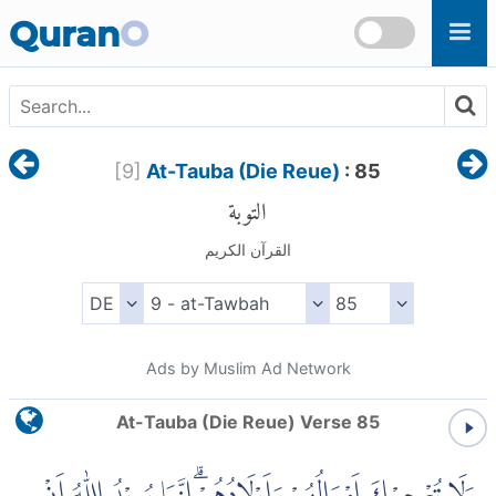
Skip to main content
Quran
O
[
9
]
At-Tauba (Die Reue)
: 85
التوبة
القرآن الكريم
Ads by Muslim Ad Network
At-Tauba (Die Reue) Verse 85