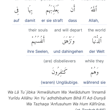
ٱللَّهُ
أَن
يُعَذِّبَهُم
بِهَا
فِى
auf
damit
er sie straft
dass
Allah,
their souls
and will depart
the world
ٱلدُّنْيَا
وَتَزْهَقَ
أَنفُسُهُمْ
ihre Seelen,
und dahingehen
der Welt
(are) disbelievers
while they
وَهُمْ
كَٰفِرُونَ
(waren) Ungläubige.
während sie
Wa Lā Tu`jibka 'Amwāluhum Wa 'Awlāduhum 'Innamā
Yurīdu Allāhu 'An Yu`adhdhibahum Bihā Fī Ad-Dunyā
Wa Tazhaqa 'Anfusuhum Wa Hum Kāfirūna.
(
)
at-Tawbah 9:85