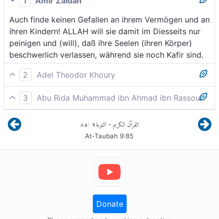
1
Amir Zaidan
Auch finde keinen Gefallen an ihrem Vermögen und an
ihren Kindern! ALLAH will sie damit im Diesseits nur
peinigen und (will), daß ihre Seelen (ihren Körper)
beschwerlich verlassen, während sie noch Kafir sind.
2
Adel Theodor Khoury
Nicht sollen ihr Vermögen und ihre Kinder dir gefallen.
3
Abu Rida Muhammad ibn Ahmad ibn Rassoul
Gott will sie ja im Diesseits damit peinigen, und auch
Wundere dich weder über ihr Gut noch über ihre
daß ihre Seele (im Tod) dahinschwindet, während sie
٨٥
:
٩
التوبة
القرآن الكريم
-
Kinder. Allah will sie damit nur in dieser Welt
ungläubig sind.
At-Taubah
9
:
85
bestrafen, und ihre Seelen sollen verscheiden,
während sie noch ungläubig sind.
Donate