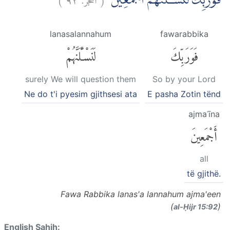
فَوَرَبِّكَ لَنَسْـَٔلَنَّهُمْ اَجْمَعِيْنَۙ
lanasalannahum
fawarabbika
فَوَرَبِّكَ
لَنَسْـَٔلَنَّهُمْ
surely We will question them
So by your Lord
Ne do t'i pyesim gjithsesi ata
E pasha Zotin tënd
ajmaʿīna
أَجْمَعِينَ
all
të gjithë.
Fawa Rabbika lanas'a lannahum ajma'een
(
)
al-Ḥijr 15:92
English Sahih: