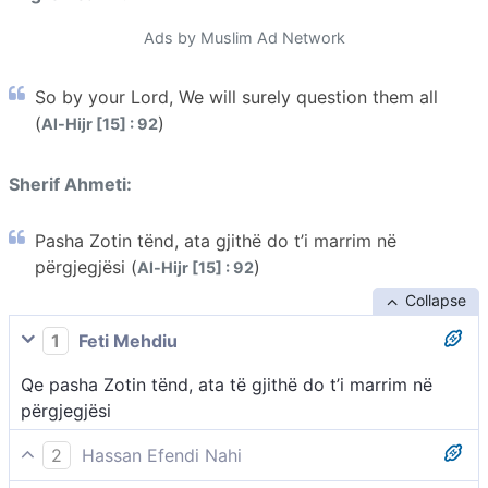
Ads by Muslim Ad Network
So by your Lord, We will surely question them all
(
)
Al-Hijr [15] : 92
Sherif Ahmeti:
Pasha Zotin tënd, ata gjithë do t’i marrim në
përgjegjësi (
)
Al-Hijr [15] : 92
Collapse
1
Feti Mehdiu
Qe pasha Zotin tënd, ata të gjithë do t’i marrim në
përgjegjësi
2
Hassan Efendi Nahi