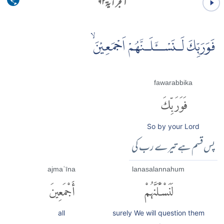
الحجر آية ۹۲
فَوَرَبِّكَ لَـنَسْــَٔلَـنَّهُمْ اَجْمَعِيْنَۙ
fawarabbika
فَوَرَبِّكَ
So by your Lord
پس قسم ہے تیرے رب کی
ajmaʿīna
lanasalannahum
لَنَسْـَٔلَنَّهُمْ
أَجْمَعِينَ
all
surely We will question them