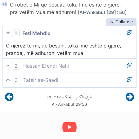
O robët e Mi që besuat, toka Ime është e gjërë,
pra vetëm Mua më adhuroni (
)
Al-'Ankabut [29] : 56
Collapse
1
Feti Mehdiu
O njerëz të mi, që besoni, toka ime është e gjërë,
prandaj, më adhuroni vetëm mua
2
Hassan Efendi Nahi
O robërit e Mi, që keni besuar! Toka Ime është vërtet
3
Tafsir as-Saadi
e gjerë, andaj më adhuroni vetëm Mua!
O robërit e Mi, që keni besuar! -
٥٦
:
٢٩
العنكبوت
القرآن الكريم
-
Allahu iu drejtohet adhuruesve të Tij, që besojnë Atë
Al-'Ankabut
29
:
56
dhe të gjithë profetët e Tij, dhe thotë:
Toka Ime është e gjerë, prandaj vetëm Mua më
adhuroni! -