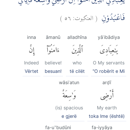
يٰعِبَادِيَ الَّذِيْنَ اٰمَنُوْٓا اِنَّ اَرْضِيْ وَاسِعَةٌ فَاِيَّايَ
)
٥٦
العنكبوت:
(
فَاعْبُدُوْنِ
inna
āmanū
alladhīna
yāʿibādiya
يَٰعِبَادِىَ
ٱلَّذِينَ
ءَامَنُوٓا۟
إِنَّ
Indeed
believe!
who
O My servants
Vërtet
besuan!
të cilët
"O robërit e Mi
wāsiʿatun
arḍī
أَرْضِى
وَٰسِعَةٌ
(is) spacious
My earth
e gjerë
toka Ime (është)
fa-uʿ'budūni
fa-iyyāya