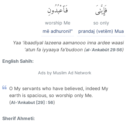
فَإِيَّٰىَ
فَٱعْبُدُونِ
worship Me
so only
më adhuroni!"
prandaj (vetëm) Mua
Yaa 'ibaadiyal lazeena aamanooo inna ardee waasi
'atun fa iyyaaya fa'budoon (
)
al-ʿAnkabūt 29:56
English Sahih:
Ads by Muslim Ad Network
O My servants who have believed, indeed My
earth is spacious, so worship only Me.
(
)
Al-'Ankabut [29] : 56
Sherif Ahmeti: