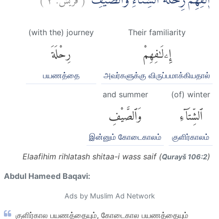
اٖلٰفِهِمْ رِحْلَةَ الشِّتَاۤءِ وَالصَّيْفِۚ
(with the) journey
Their familiarity
إِۦلَٰفِهِمْ
رِحْلَةَ
பயணத்தை
அவர்களுக்கு விருப்பமாக்கியதால்
and summer
(of) winter
ٱلشِّتَآءِ
وَٱلصَّيْفِ
இன்னும் கோடைகாலம்
குளிர்காலம்
Elaafihim rihlatash shitaa-i wass saif (
)
Q̈urayš 106:2
Abdul Hameed Baqavi:
Ads by Muslim Ad Network
குளிர்கால பயணத்தையும், கோடைகால பயணத்தையும்