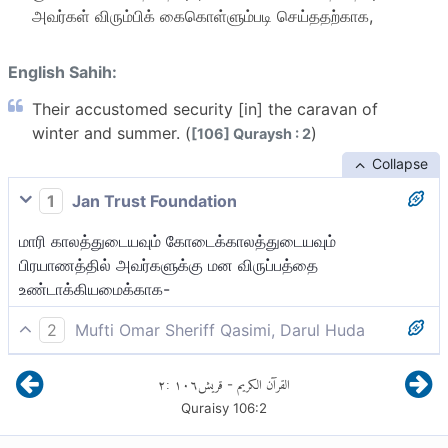
அவர்கள் விரும்பிக் கைகொள்ளும்படி செய்ததற்காக,
English Sahih:
Their accustomed security [in] the caravan of
winter and summer. (
)
[106] Quraysh : 2
Collapse
1
Jan Trust Foundation
மாரி காலத்துடையவும் கோடைக்காலத்துடையவும்
பிரயாணத்தில் அவர்களுக்கு மன விருப்பத்தை
உண்டாக்கியமைக்காக-
2
Mufti Omar Sheriff Qasimi, Darul Huda
குளிர்காலப் பயணத்தையும், கோடைகாலப் பயணத்தையும்
٢
:
١٠٦
قريش
القرآن الكريم
-
(எளிதாக்கி அதை) அவர்களுக்கு விருப்பமாக்கியதால்,
Quraisy
106
:
2