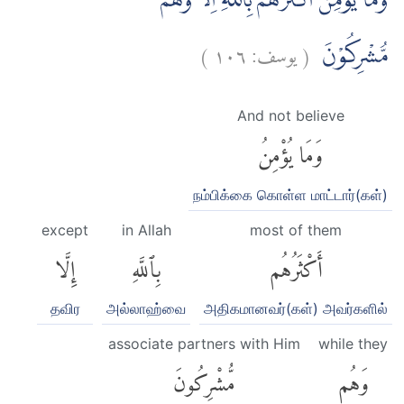
وَمَا يُؤْمِنُ اَكْثَرُهُمْ بِاللّٰهِ اِلَّا وَهُمْ
)
١٠٦
يوسف:
(
مُّشْرِكُوْنَ
And not believe
وَمَا يُؤْمِنُ
நம்பிக்கை கொள்ள மாட்டார்(கள்)
except
in Allah
most of them
أَكْثَرُهُم
بِٱللَّهِ
إِلَّا
தவிர
அல்லாஹ்வை
அதிகமானவர்(கள்) அவர்களில்
associate partners with Him
while they
وَهُم
مُّشْرِكُونَ