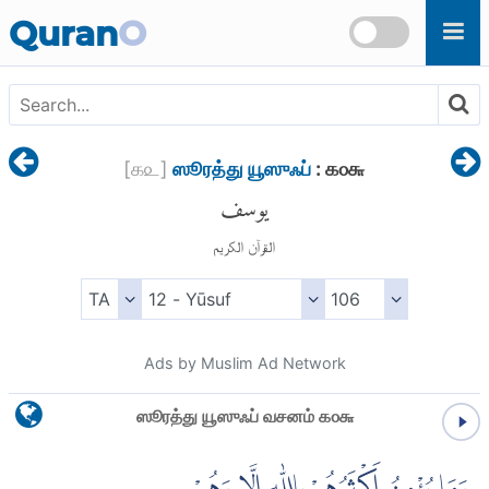
Skip to main content
Quran
O
[
௧௨
]
ஸூரத்து யூஸுஃப்
: ௧௦௬
يوسف
القرآن الكريم
Ads by Muslim Ad Network
ஸூரத்து யூஸுஃப் வசனம் ௧௦௬