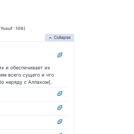
)
 Yusuf : 106
Collapse
их и обеспечивает их
лем всего сущего и что
о наряду с Аллахом].
му сотоварищей!