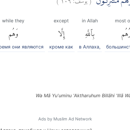
ا وَهُمْ مُّشْرِكُوْنَ
while they
except
in Allah
most o
رُهُم
بِٱللَّهِ
إِلَّا
وَهُم
время они являются
кроме как
в Аллаха,
большинст
Wa Mā Yu'uminu 'Aktharuhum Billāhi 'Illā 
Ads by Muslim Ad Network