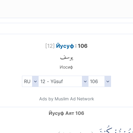
[
12
]
Йусуф
: 106
يوسف
Иосиф
Ads by Muslim Ad Network
Йусуф Аят 106
)
١٠٦
يوسف:
(