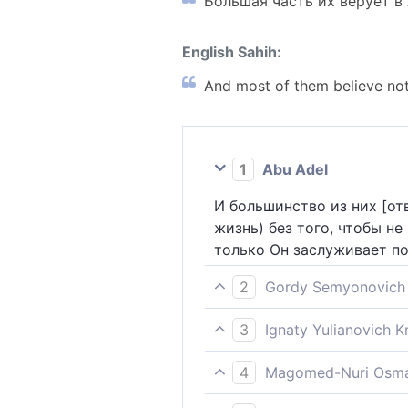
Большая часть их верует в
English Sahih:
And most of them believe not 
1
Abu Adel
И большинство из них [от
жизнь) без того, чтобы н
только Он заслуживает по
2
Gordy Semyonovich 
Многие веруют в Бога не 
3
Ignaty Yulianovich 
Не верует большая часть 
4
Magomed-Nuri Osma