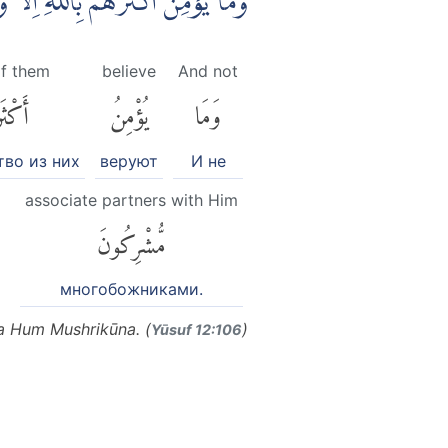
وَمَا يُؤْمِنُ اَكْثَرُهُمْ بِاللّٰهِ اِلَّ
f them
believe
And not
وَمَا
يُؤْمِنُ
أَكْثَ
во из них
веруют
И не
associate partners with Him
مُّشْرِكُونَ
многобожниками.
Wa Hum Mushrikūna. (
)
Yūsuf 12:106