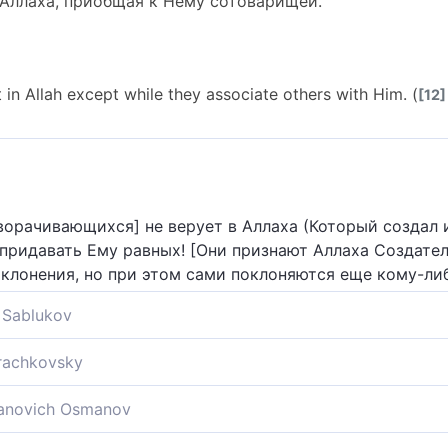
 Аллаха, приобщая к Нему сотоварищей.
in Allah except while they associate others with Him. (
[12]
ворачивающихся] не верует в Аллаха (Который создал 
е придавать Ему равных! [Они признают Аллаха Создате
клонения, но при этом сами поклоняются еще кому-либ
Sablukov
иначе, как присоединяя к Нему других богов.
Krachkovsky
из них в Аллаха без того, чтобы не присоединять к Не
novich Osmanov