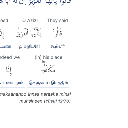
قَالُوْا يٰٓاَيُّهَا الْعَزِيْزُ اِنَّ لَهٗٓ
deed
"O Aziz!
They said
قَالُوا۟
يَٰٓأَيُّهَا ٱلْعَزِيزُ
إِنّ
சயமாக
ஓ அதிபரே!
கூறினர்
ndeed we
(in) his place
مَكَانَهُۥٓۖ
إِنَّا
ச்சயமாக நாம்
இவருடைய இடத்தில்
 makaanahoo innaa naraaka minal
muhsineen (
)
Yūsuf 12:78