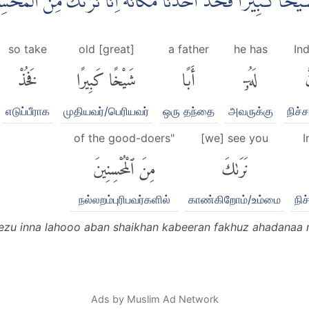
 اَبًا شَيْخًا كَبِيْرًا فَخُذْ اَحَدَنَا مَكَانَهٗ ۚاِنَّا نَرٰىكَ مِنَ الْمُح
so take
old [great]
a father
he has
In
َ
لَهُۥٓ
أَبًا
شَيْخًا كَبِيرًا
فَخُذْ
எடுப்பீராக
முதியவர்/பெரியவர்
ஒரு தந்தை
அவருக்கு
நிச்
of the good-doers"
[we] see you
I
نَرَىٰكَ
مِنَ ٱلْمُحْسِنِينَ
நல்லறம்புரிபவர்களில்
காண்கிறோம்/உம்மை
நி
ezu inna lahooo aban shaikhan kabeeran fakhuz ahadanaa
Ads by Muslim Ad Network