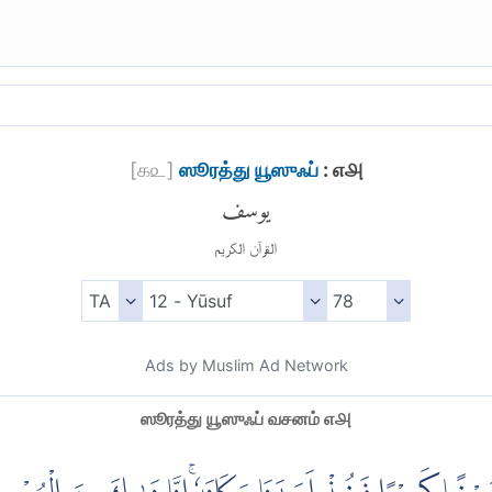
[
௧௨
]
ஸூரத்து யூஸுஃப்
: ௭௮
يوسف
القرآن الكريم
Ads by Muslim Ad Network
ஸூரத்து யூஸுஃப் வசனம் ௭௮