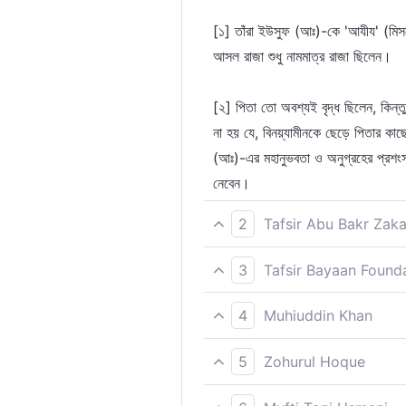
[১] তাঁরা ইউসুফ (আঃ)-কে 'আযীয' (মি
আসল রাজা শুধু নামমাত্র রাজা ছিলেন।
[২] পিতা তো অবশ্যই বৃদ্ধ ছিলেন, কিন্তু
না হয় যে, বিনয়্যামীনকে ছেড়ে পিতার ক
(আঃ)-এর মহানুভবতা ও অনুগ্রহের প্রশংস
নেবেন।
2
Tafsir Abu Bakr Zaka
তারা বলল, ‘হে ‘আযীয, এর পিতা তো অত্
3
Tafsir Bayaan Found
তারা বলল, ‘হে আযীয, তার পিতা বড় বৃদ
[১] ইউসুফ ভ্রাতারা যখন দেখল যে, কোন চে
4
Muhiuddin Khan
নিরতিশয় বয়োবৃদ্ধ ও দুর্বল। এর বিচ্
তারা বলতে লাগলঃ হে আযীয, তার পিতা আ
5
Zohurul Hoque
খুবই অনুগ্রহশীল। এ ভরসায়ই আমরা এ প্
একজন দেখতে পাচ্ছি।
থাকবে। [কুরতুবী]
ওরা বললে -- ''ওহে প্রধান! এর পিতা আ