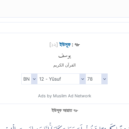
[
১২
]
ইউসূফ
: ৭৮
يوسف
القرآن الكريم
Ads by Muslim Ad Network
ইউসূফ আয়াত ৭৮