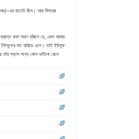
 (আঃ)-এর হাতেই ছিল। আর মিসরের
ংক্রান্ত কথা স্মরণ হচ্ছিল যে, এমন আবার
কে ইউসুফের মত হারিয়ে এলে। তাই ইউসুফ
ে তাঁর স্থলে অন্য কোন ভাইকে রেখে
খছি মুহসিন ব্যক্তিদের একজন [১]।’
তর্ভুক্ত।
তারা প্রার্থনা জানাল যে, এর পিতা
গ্রেফতার করে নিন। আমরা দেখছি, আপনি
মরা আপনাকে অনুগ্রহশীল ব্যক্তিদের
। অথবা এ অনুগ্রহ আমাদের উপর আপনার
মরা আপনাকে দেখছি মহানুভবদের