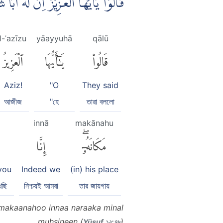
قَالُوْا يٰٓاَيُّهَا الْعَزِيْزُ اِنَّ لَهٗٓ
l-ʿazīzu
yāayyuhā
qālū
قَالُوا۟
يَٰٓأَيُّهَا
ٱلْعَزِيزُ
Aziz!
"O
They said
আজীজ
"হে
তারা বললো
innā
makānahu
مَكَانَهُۥٓۖ
إِنَّا
you
Indeed we
(in) his place
খছি
নিশ্চয়ই আমরা
তার জায়গায়
 makaanahoo innaa naraaka minal
muhsineen (
)
Yūsuf ১২:৭৮