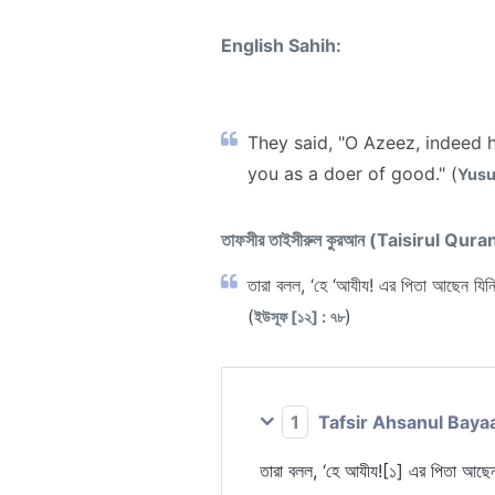
English Sahih:
They said, "O Azeez, indeed h
you as a doer of good." (
Yusuf
তাফসীর তাইসীরুল কুরআন (Taisirul Qura
তারা বলল, ‘হে ‘আযীয! এর পিতা আছেন যিন
(
)
ইউসূফ [১২] : ৭৮
1
Tafsir Ahsanul Baya
তারা বলল, ‘হে আযীয![১] এর পিতা আছে