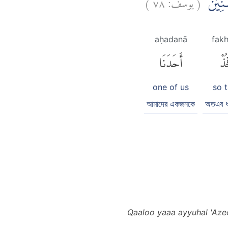
)
٧٨
يوسف:
(
ْسِنِيْنَ
aḥadanā
fak
ُذْ
أَحَدَنَا
one of us
so 
আমাদের একজনকে
অতএব ধর
Qaaloo yaaa ayyuhal 'Aze