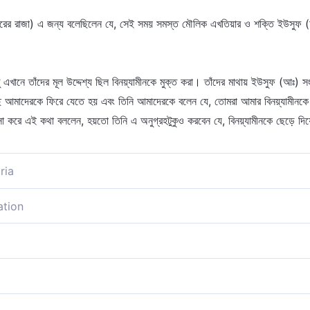
সরের রাজা) এ জন্য বলেছিলেন যে, সেই সময় সমস্ত মৌলিক এখতিয়ার ও শক্তি ইউসুফ
 এখানে তাঁদের মূল উদ্দেশ্য ছিল বিনয়্যামীনকে মুক্ত করা। তাঁদের মাথায় ইউসুফ (আঃ) স
াছে আমাদেরকে ফিরে যেতে হয় এবং তিনি আমাদেরকে বলেন যে, তোমরা আমার বিনয়্যামীন
া করে এই কথা বললেন, হয়তো তিনি এ অনুগ্রহটুকুও করবেন যে, বিনয়্যামীনকে ছেড়ে দিয়
ria
যন্ত বৃদ্ধ; কাজেই এর জায়গায় আপনি আমাদের একজনকে রাখুন। আমরা তো আপনাকে দে
ation
্ধ, আপনি তার স্থলে আমাদের একজনকে নিন, আমরা তো আপনাকে দেখছি সৎকর্মশীলদের অন্
ষ্টাই সফল হচ্ছে না এবং বিনইয়ামীনকে এখানে ছেড়ে যাওয়া ব্যতীত গত্যন্তর নেই; তখন 
ছেদের যাতনা সহ্য করা তার পক্ষে সম্ভবপর নয়। তাই আপনি এর পরিবর্তে আমাদের কাউকে 
ছেন, যিনি খুবই বৃদ্ধ বয়স্ক। সুতরাং আপনি আমাদের একজনকে তার বদলে রেখে দিন। আ
রার্থনা জানাচ্ছি। অথবা অর্থ এই যে, আপনি পূর্বেও আমাদের প্রতি অনুগ্রহ করেছেন
ছেন, অত্যন্ত বুড়ো মানুষ, অতএব তার জায়গায় আমাদের একজনকে রেখে নিন, যেহেতু আ