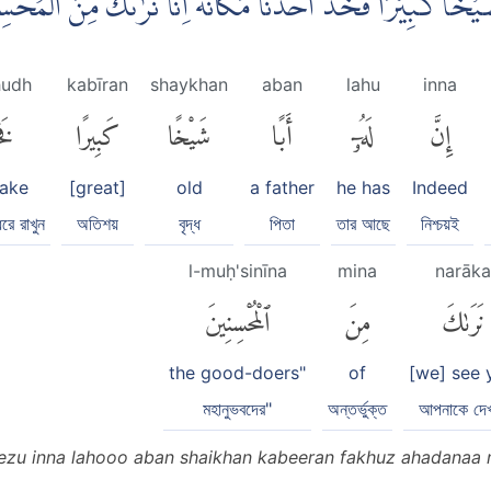
 اَبًا شَيْخًا كَبِيْرًا فَخُذْ اَحَدَنَا مَكَانَهٗ ۚاِنَّا نَرٰىكَ مِنَ الْمُح
hudh
kabīran
shaykhan
aban
lahu
inna
إِنَّ
لَهُۥٓ
أَبًا
شَيْخًا
كَبِيرًا
فَخ
take
[great]
old
a father
he has
Indeed
ে রাখুন
অতিশয়
বৃদ্ধ
পিতা
তার আছে
নিশ্চয়ই
l-muḥ'sinīna
mina
narāka
نَرَىٰكَ
مِنَ
ٱلْمُحْسِنِينَ
the good-doers"
of
[we] see 
মহানুভবদের"
অন্তর্ভুক্ত
আপনাকে দে
ezu inna lahooo aban shaikhan kabeeran fakhuz ahadanaa