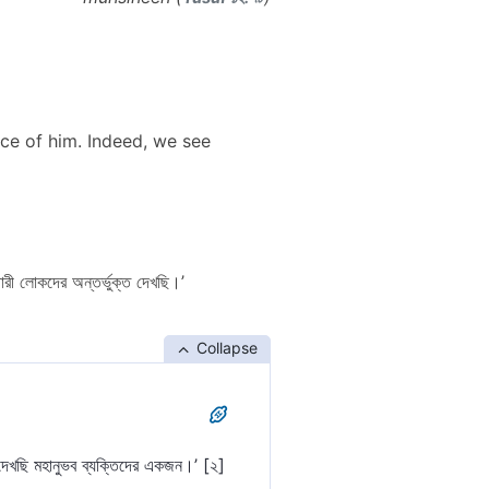
ace of him. Indeed, we see
রী লোকদের অন্তর্ভুক্ত দেখছি।’
Collapse
েখছি মহানুভব ব্যক্তিদের একজন।’ [২]