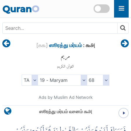
Skip to main content
Quran
O
[
௧௯
]
ஸூரத்து மர்யம்
: ௬௮
مريم
القرآن الكريم
Ads by Muslim Ad Network
ஸூரத்து மர்யம் வசனம் ௬௮