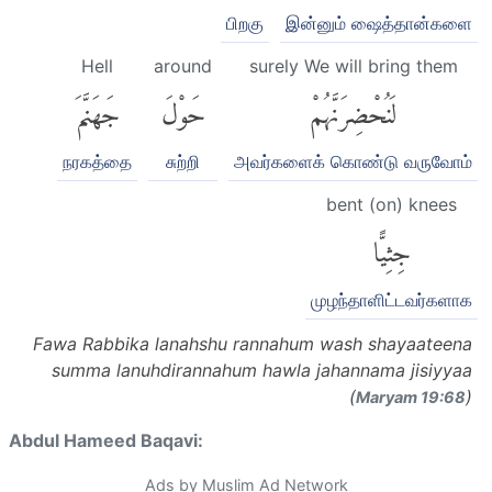
பிறகு
இன்னும் ஷைத்தான்களை
Hell
around
surely We will bring them
لَنُحْضِرَنَّهُمْ
حَوْلَ
جَهَنَّمَ
நரகத்தை
சுற்றி
அவர்களைக் கொண்டு வருவோம்
bent (on) knees
جِثِيًّا
முழந்தாளிட்டவர்களாக
Fawa Rabbika lanahshu rannahum wash shayaateena
summa lanuhdirannahum hawla jahannama jisiyyaa
(
)
Maryam 19:68
Abdul Hameed Baqavi:
Ads by Muslim Ad Network