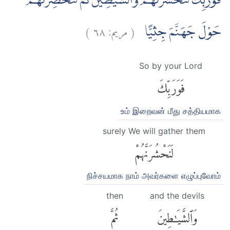
فَوَرَبِّكَ لَنَحْشُرَنَّهُمْ وَالشَّيٰطِيْنَ ثُمَّ لَنُحْضِرَنَّهُمْ
)
٦٨
مريم:
(
حَوْلَ جَهَنَّمَ جِثِيًّا
So by your Lord
فَوَرَبِّكَ
உம் இறைவன் மீது சத்தியமாக
surely We will gather them
لَنَحْشُرَنَّهُمْ
நிச்சயமாக நாம் அவர்களை எழுப்புவோம்
then
and the devils
وَٱلشَّيَٰطِينَ
ثُمَّ