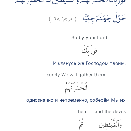
فَوَرَبِّكَ لَنَحْشُرَنَّهُمْ وَالشَّيٰطِيْنَ ثُمَّ لَنُحْضِرَنَّهُمْ
)
٦٨
مريم:
(
حَوْلَ جَهَنَّمَ جِثِيًّا
So by your Lord
فَوَرَبِّكَ
И клянусь же Господом твоим,
surely We will gather them
لَنَحْشُرَنَّهُمْ
однозначно и непременно, соберём Мы их
then
and the devils
وَٱلشَّيَٰطِينَ
ثُمَّ