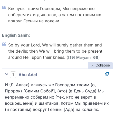
Клянусь твоим Господом, Мы непременно
соберем их и дьяволов, а затем поставим их
вокруг Геенны на колени.
English Sahih:
So by your Lord, We will surely gather them and
the devils; then We will bring them to be present
around Hell upon their knees. (
)
[19] Maryam : 68
Collapse
1
Abu Adel
И (Я, Аллах) клянусь же Господом твоим (о,
Пророк) [Самим Собой], (что) (в День Суда) Мы
непременно соберем их [тех, кто не верит в
воскрешение] и шайтанов, потом Мы приведем их
(и поставим) вокруг Геенны [Ада] на коленях.