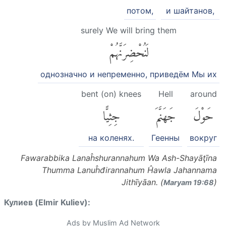
потом,
и шайтанов,
surely We will bring them
لَنُحْضِرَنَّهُمْ
однозначно и непременно, приведём Мы их
bent (on) knees
Hell
around
حَوْلَ
جَهَنَّمَ
جِثِيًّا
на коленях.
Геенны
вокруг
Fawarabbika Lanaĥshurannahum Wa Ash-Shayāţīna
Thumma Lanuĥđirannahum Ĥawla Jahannama
Jithīyāan. (
)
Maryam 19:68
Кулиев (Elmir Kuliev):
Ads by Muslim Ad Network