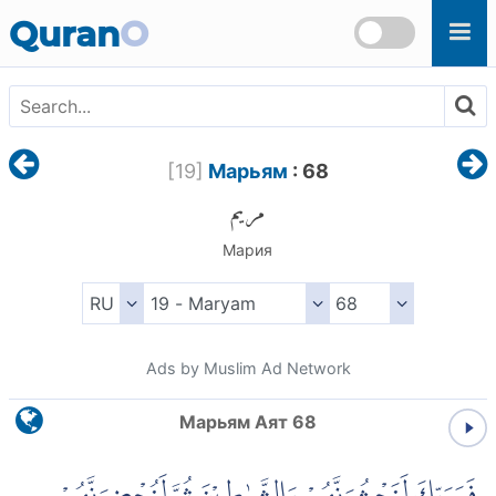
Skip to main content
Quran
O
[
19
]
Марьям
: 68
مريم
Мария
Ads by Muslim Ad Network
Марьям Аят 68