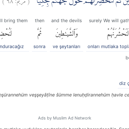
ِيْنَ ثُمَّ لَنُحْضِرَنَّهُمْ حَوْلَ جَهَنَّمَ جِثِيًّا
ll bring them
then
and the devils
surely We will gat
لَنَحْشُرَنَّهُمْ
وَٱلشَّيَٰطِينَ
ثُمَّ
لَنُحْضِر
unduracağız
sonra
ve şeytanları
onları mutlaka top
b
diz 
aḥşürannehüm veşşeyâṭîne ŝümme lenuḥḍirannehüm ḥavle ce
Ads by Muslim Ad Network