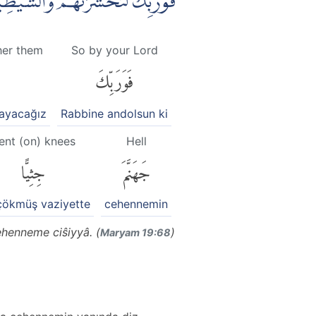
فَوَرَبِّكَ لَنَحْشُرَنَّهُمْ وَالشَّيٰط
her them
So by your Lord
فَوَرَبِّكَ
layacağız
Rabbine andolsun ki
ent (on) knees
Hell
جَهَنَّمَ
جِثِيًّا
çökmüş vaziyette
cehennemin
henneme ciŝiyyâ. (
)
Maryam 19:68