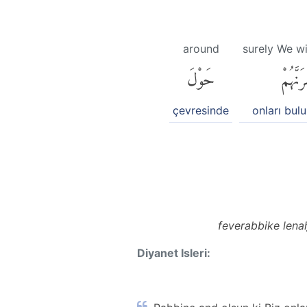
around
surely We wi
َنَّهُمْ
حَوْلَ
çevresinde
onları bul
feverabbike len
Diyanet Isleri: