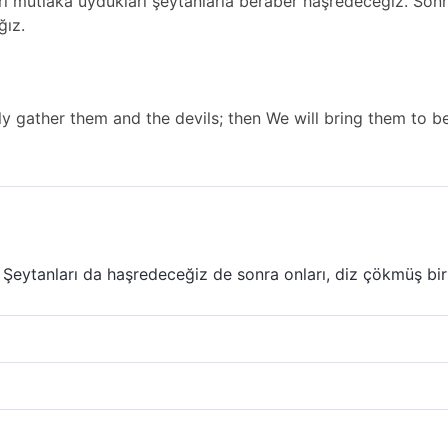
arı mutlaka uydukları şeytanlarla beraber haşredeceğiz. So
ğız.
ly gather them and the devils; then We will bring them to 
 Şeytanları da haşredeceğiz de sonra onları, diz çökmüş b
i, muhakkak surette onları şeytanlarla birlikte mahşerde to
nnemin çevresinde hazır bulunduracağız.
ı da, şeytanları da mutlaka haşredeceğiz, sonra onları ceh