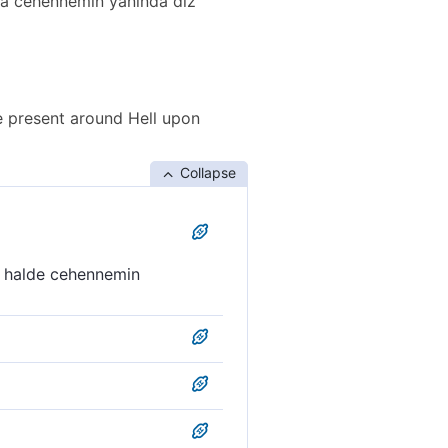
nra cehennemin yanında diz
be present around Hell upon
Collapse
ir halde cehennemin
playacağız; sonra onları diz
ennemin çevresinde diz üstü