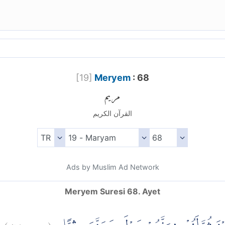
[
19
]
Meryem
: 68
مريم
القرآن الكريم
Ads by Muslim Ad Network
Meryem Suresi 68. Ayet
)
٦٨
مريم:
(