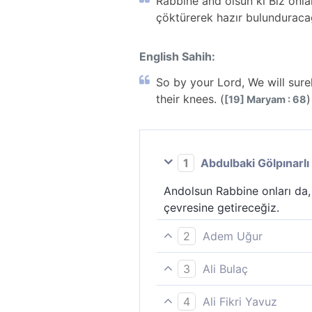
Rabbine and olsun ki Biz onl
çöktürerek hazır bulunduraca
English Sahih:
So by your Lord, We will sure
their knees. (
)
[19] Maryam : 68
1
Abdulbaki Gölpınarlı
Andolsun Rabbine onları da,
çevresine getireceğiz.
2
Adem Uğur
Öyle ise, Rabbine andolsun k
3
Ali Bulaç
üstü çökmüş vaziyette cehe
Andolsun Rabbine, Biz onlar
4
Ali Fikri Yavuz