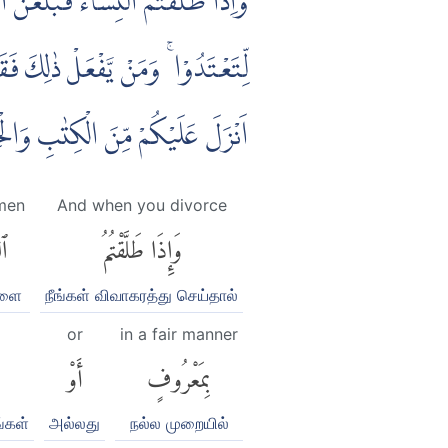
وَاِذَا طَلَّقْتُمُ النِّسَاۤءَ فَبَلَغْن
لِّتَعْتَدُوْا ۚ وَمَنْ يَّفْعَلْ ذٰلِكَ فَ
اَنْزَلَ عَلَيْكُمْ مِّنَ الْكِتٰبِ وَالْ ࣖ
men
And when you divorce
وَإِذَا طَلَّقْتُمُ
ٱل
ளை
நீங்கள் விவாகரத்து செய்தால்
or
in a fair manner
بِمَعْرُوفٍ
أَوْ
்கள்
அல்லது
நல்ல முறையில்