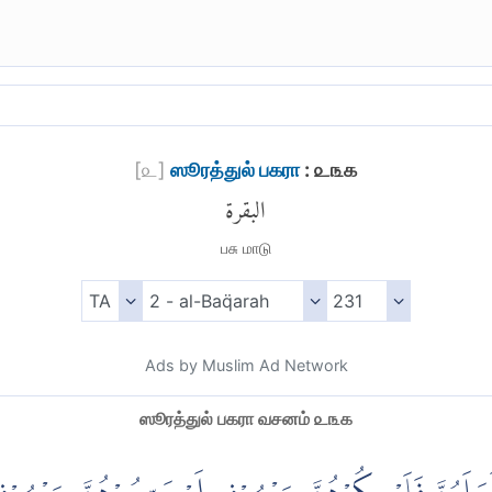
[
௨
]
ஸூரத்துல் பகரா
: ௨௩௧
البقرة
பசு மாடு
Ads by Muslim Ad Network
ஸூரத்துல் பகரா வசனம் ௨௩௧