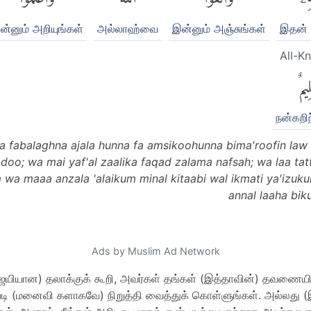
ன்னும் அறியுங்கள்
அல்லாஹ்வை
இன்னும் அஞ்சுங்கள்
இதன் 
All-K
ِيمٌ
நன்கறி
'a fabalaghna ajala hunna fa amsikoohunna bima'roofin law 
tadoo; wa mai yaf'al zaalika faqad zalama nafsah; wa laa ta
m wa maaa anzala 'alaikum minal kitaabi wal ikmati ya'izuk
annal laaha bikul
Ads by Muslim Ad Network
ஜயியான) தலாக்குக் கூறி, அவர்கள் தங்கள் (இத்தாவின்) தவணைய
படி (மனைவி களாகவே) நிறுத்தி வைத்துக் கொள்ளுங்கள். அல்லது 