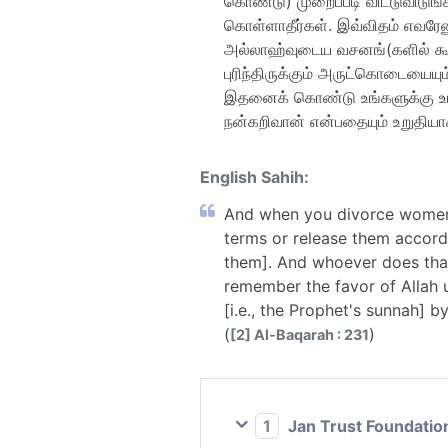
கொண்டு) முறைப்படி விட்டுவிடுங்
கொள்ளாதீர்கள். இவ்விதம் எவரே
அல்லாஹ்வுடைய வசனங்(களில் கூறப
புரிந்திருக்கும் அருட்கொடையையு
இதனைக் கொண்டு உங்களுக்கு உபத
நன்கறிவான் என்பதையும் உறுதியா
English Sahih:
And when you divorce women an
terms or release them accord
them]. And whoever does that 
remember the favor of Allah 
[i.e., the Prophet's sunnah] b
(
)
[2] Al-Baqarah : 231
1
Jan Trust Foundatio