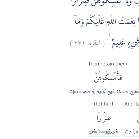
وْفٍۗ وَلَا تُمْسِكُوْهُنَّ ضِرَارًا
ا نِعْمَتَ اللّٰهِ عَلَيْكُمْ وَمَآ
)
٢٣١
البقرة:
(
ِّ شَيْءٍ عَلِيْمٌ
then retain them
فَأَمْسِكُوهُنَّ
அவர்களைத் தடுத்துக் கொள்ளுங்
(to) hurt
And (d
َ
ضِرَارًا
தீங்கிழைத்தல்
அவர்க