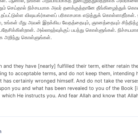
கள். ஆனால், நீங்கள் அநியாயமாகத் துன்புறுத்துவதற்காக அவர்களைத
னும் செய்தால் நிச்சயமாக அவர் தனக்குத்தானே தீங்கிழைத்துக் க
்பட்டுள்ள விஷயங்)களைப் பரிகாசமாக எடுத்துக் கொள்ளாதீர்கள். 
ம், உங்கள் மீது அவன் இறக்கிய வேதத்தையும், ஞானத்தையும் சிந்தித்
ேசிக்கின்றான். அல்லாஹ்வுக்குப் பயந்து கொள்ளுங்கள். நிச்சய
க அறிந்து கொள்ளுங்கள்.
d they have [nearly] fulfilled their term, either retain t
ing to acceptable terms, and do not keep them, intending h
has certainly wronged himself. And do not take the verses 
upon you and what has been revealed to you of the Book [i
y which He instructs you. And fear Allah and know that Allah
n