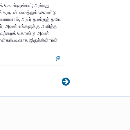
ிக் கொள்ளுங்கள்; அல்லது
உங்களுடன் வைத்துக் கொண்டு
ள்வாரானால், அவர் தமக்குத் தாமே
ள்; அவன் உங்களுக்கு அளித்த
. இவற்றைக் கொண்டு அவன்
 நன்கறிபவனாக இருக்கின்றான்
வர்களைத் தடுத்துக்
நியாயம் செய்வதற்காக அவர்களைத்
வசனங்களை கேலியாக எடுத்துக்
ங்கள் மீது அவன் இறக்கியதையும்
சயமாக அல்லாஹ் எல்லாவற்றையும்