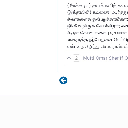
(மீளக்கூடிய) தலாக் கூறித் த
(இத்தாவின்) தவணை முடிந்தது
அவர்களைத் துன்புறுத்தாதீர்கள்
தீங்கிழைத்துக் கொள்கிறார்; 
அருள் கொடைகளையும், உங்கள் ம
உங்களுக்கு நற்போதனை செய்கி
என்பதை அறிந்து கொள்ளுங்கள்
2
Mufti Omar Sheriff Q
நீங்கள் பெண்களை விவாகரத்து
கொள்ளுங்கள். அல்லது நல்ல முற
தடுக்காதீர்கள். எவர் அதைச் 
கொள்ளாதீர்கள். உங்கள் மீதுள்
நினைவுகூருங்கள். அவன் இதன் 
நன்கறிந்தவன் என்பதை அறியுங்