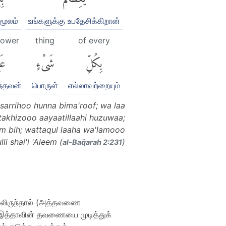
மூலம்
உங்களுக்கு உபதேசிக்கிறான்
nower
thing
of every
بِكُلِّ
شَىْءٍ
عَل
ந்தவன்
பொருள்
எல்லாவற்றையும்
sarrihoo hunna bima'roof; wa laa
ttakhizooo aayaatillaahi huzuwaa;
um bih; wattaqul laaha wa'lamooo
li shai'i 'Aleem (
)
al-Baq̈arah 2:231
ிலிருந்தால் (அத்தவணை
(இத்தாவின் தவணையை முடித்துக்