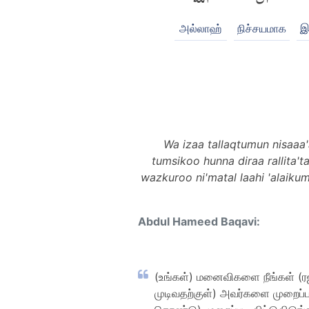
அல்லாஹ்
நிச்சயமாக
இ
Wa izaa tallaqtumun nisaaa
tumsikoo hunna diraa rallita'
wazkuroo ni'matal laahi 'alaiku
Abdul Hameed Baqavi:
(உங்கள்) மனைவிகளை நீங்கள் (ர
முடிவதற்குள்) அவர்களை முறைப்