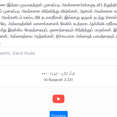
வணை-இத்தா-முடிவதற்குள் முறைப்படி அவர்களை(உங்களுடன்) நிறுத்த
ம் முறைப்படி அவர்களை விடுவித்து விடுங்கள்; ஆனால் அவர்களை 
; அவர்களிடம் வரம்பு மீறி நடவாதீர்கள்; இவ்வாறு ஒருவர் நடந்து கொ
எனவே, அல்லாஹ்வின் வசனங்களைக் கேலிக் கூத்தாக ஆக்கிவிடாதீர்க
ீது இறக்கிய வேதத்தையும், ஞானத்தையும் சிந்தித்துப் பாருங்கள்
றான்; அல்லாஹ்வை அஞ்சுங்கள்; நிச்சயமாக அல்லாஹ் யாவற்றையும்
.
asimi, Darul Huda
 செய்து, அவர்கள் தங்கள் தவணையை அடைந்தால் நல்ல முறையில் அ
ையில் விட்டுவிடுங்கள். நீங்கள் தீங்கிழைத்து (அவர்கள் மீது) அ
٢٣١
:
٢
البقرة
القرآن الكريم
-
செய்வாரோ திட்டமாக அவர் தனக்கே தீங்கிழைத்தார். அல்லாஹ்வின் 
Al-Baqarah
2
:
231
ள அல்லாஹ்வின் அருளையும் வேதத்திலிருந்தும் ஞானத்திலிருந்தும் உ
மூலம் உங்களுக்கு உபதேசிக்கிறான். அல்லாஹ்வை அஞ்சுங்கள். நிச்
கள்.
Donate