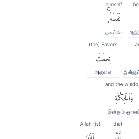
himself
he
نَفْسَهُۥۚ
தனக்கே
அநீத
(the) Favors
a
نِعْمَتَ
அருளை
இன்னும
and the wisd
وَٱلْحِكْمَةِ
இன்னும் ஞானம
Allah (is)
that
أَنَّ
ٱللَّهَ