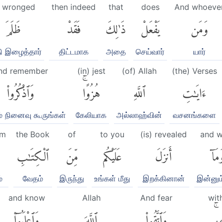
 wronged
then indeed
that
does
And whoeve
وَمَن
يَفْعَلْ
ذَٰلِكَ
فَقَدْ
ظَلَمَ
ி இழைத்தார்
திட்டமாக
அதை
செய்வார்
யார்
nd remember
(in) jest
(of) Allah
(the) Verses
ءَايَٰتِ
ٱللَّهِ
هُزُوًاۚ
وَٱذْكُرُوا۟
் நினைவு கூருங்கள்
கேலியாக
அல்லாஹ்வின்
வசனங்களை
om
the Book
of
to you
(is) revealed
and w
مَآ
أَنزَلَ
عَلَيْكُم
مِّنَ
ٱلْكِتَٰبِ
்
வேதம்
இருந்து
உங்கள் மீது
இறக்கினான்
இன்னும
and know
Allah
And fear
with
هِۦۚ
وَٱتَّقُوا۟
ٱللَّهَ
وَٱعْلَمُوٓا۟