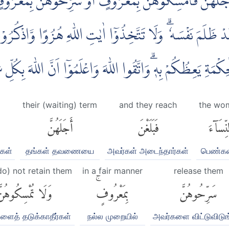
َ اَجَلَهُنَّ فَاَمْسِكُوْهُنَّ بِمَعْرُوْفٍ اَوْ سَرِّحُوْهُنَّ بِمَعْرُ
قَدْ ظَلَمَ نَفْسَهٗ ۗ وَلَا تَتَّخِذُوْٓا اٰيٰتِ اللّٰهِ هُزُوًا وَّاذْكُرُوْ
حِكْمَةِ يَعِظُكُمْ بِهٖ ۗوَاتَّقُوا اللّٰهَ وَاعْلَمُوْٓا اَنَّ اللّٰهَ بِكُل
their (waiting) term
and they reach
the wo
نِّسَآءَ
فَبَلَغْنَ
أَجَلَهُنَّ
கள்
தங்கள் தவணையை
அவர்கள் அடைந்தார்கள்
பெண்க
o) not retain them
in a fair manner
release them
سَرِّحُوهُنَّ
بِمَعْرُوفٍۚ
وَلَا تُمْسِكُوهُنّ
ளைத் தடுக்காதீர்கள்
நல்ல முறையில்
அவர்களை விட்டுவிடுங