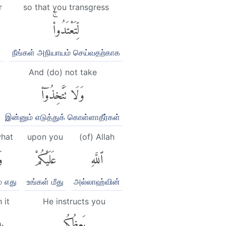
r
so that you transgress
لِّتَعْتَدُوا۟ۚ
நீங்கள் அநியாயம் செய்வதற்காக
And (do) not take
وَلَا تَتَّخِذُوٓا۟
இன்னும் எடுத்துக் கொள்ளாதீர்கள்
hat
upon you
(of) Allah
ٱللَّهِ
عَلَيْكُمْ
وَ
் எது
உங்கள் மீது
அல்லாஹ்வின்
 it
He instructs you
يَعِظُكُم
بِ