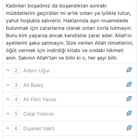
Kadınları boşadınız da boşandıktan sonraki
müddetlerini geçirdiler mi artık onları ya iyilikle tutun,
yahut hoşlukla salıverin. Haklarında aşırı muamelede
bulunmak için zararlarına olarak onları zorla tutmayın.
Bunu kim yaparsa ancak kendisine zarar eder. Allah'ın
ayetlerini şaka sanmayın. Size verilen Allah nimetlerini,
öğüt vermek için indirdiği kitabı ve ondaki hikmeti
anın. Sakının Allah'tan ve bilin ki o, her şeyi bilir.
2
Adem Uğur
Kadınları boşadığınız ve onlar da bekleme
3
Ali Bulaç
müddetlerini bitirdikleri vakit ya onları iyilikle tutun
Kadınları boşadığınızda, bekleme sürelerini
yahut iyilikle bırakın. Fakat haksızlık ederek ve zarar
4
Ali Fikri Yavuz
tamamlamışlarsa, onları ya güzellikle tutun ya da
vermek için onları nikâh altında tutmayın. Kim bunu
Siz kadınları (Ric’î Talâkla) boşadığınız zaman,
güzellikle bırakın. Fakat haklarını ihlal edip zarar
yaparsa muhakkak kendine kötülük etmiş olur. Allah
5
Celal Yıldırım
iddetlerini bitirmeye yakın, onları ya iyilikle tutun
vermek için onları (yanınızda) tutmayın. Kim böyle
´ın âyetlerini eğlenceye almayın. Allah´ın sizin
Bir de kadınları boşadığınızda şer´î bekleme süresini
(ric’at edin) veya iyilikle boşayın. Yoksa haklarına
yaparsa artık o, kendi nefsine zulmetmiş olur. Allah'ın
üzerinizdeki nimetini, (size verdiği hidayeti), size öğüt
6
Diyanet Vakfı
bitirmek üzere iken onları ya örfe uygun iyilik ölçüleri
tecavüz için zararlarına olarak tutmayın. Bunu kim
ayetlerini oyun (konusu) edinmeyin ve Allah'ın size
vermek üzere indirdiği Kitab´ı ve hikmeti hatırlayın.