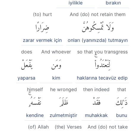
iyilikle
bırakın
(to) hurt
And (do) not retain them
وَلَا تُمْسِكُوهُنَّ
ضِرَارًا
zarar vermek için
onları (yanınızda) tutmayın
does
And whoever
so that you transgress
لِّتَعْتَدُوا۟ۚ
وَمَن
يَفْعَلْ
yaparsa
kim
haklarına tecavüz edip
himself
he wronged
then indeed
that
ذَٰلِكَ
فَقَدْ
ظَلَمَ
نَفْسَهُۥۚ
kendine
zulmetmiştir
muhakkak
bunu
(of) Allah
(the) Verses
And (do) not take