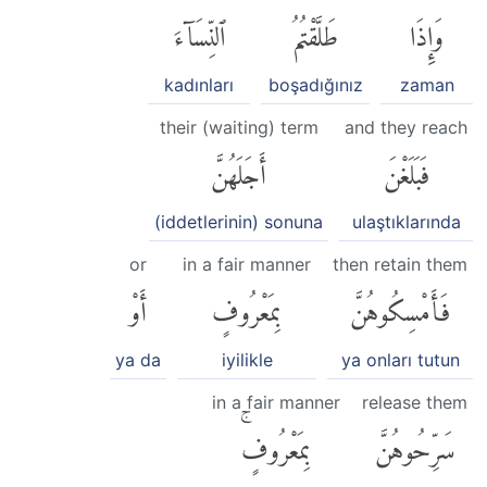
وَإِذَا
طَلَّقْتُمُ
ٱلنِّسَآءَ
kadınları
boşadığınız
zaman
their (waiting) term
and they reach
فَبَلَغْنَ
أَجَلَهُنَّ
(iddetlerinin) sonuna
ulaştıklarında
or
in a fair manner
then retain them
فَأَمْسِكُوهُنَّ
بِمَعْرُوفٍ
أَوْ
ya da
iyilikle
ya onları tutun
in a fair manner
release them
سَرِّحُوهُنَّ
بِمَعْرُوفٍۚ