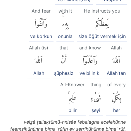
And fear
with it
He instructs you
يَعِظُكُم
بِهِۦۚ
وَٱتَّقُوا۟
ve korkun
onunla
size öğüt vermek için
Allah (is)
that
and know
Allah
ٱللَّهَ
وَٱعْلَمُوٓا۟
أَنَّ
ٱللَّهَ
Allah
şüphesiz
ve bilin ki
Allah'tan
All-Knower
thing
of every
بِكُلِّ
شَىْءٍ
عَلِيمٌ
bilir
şeyi
her
veiẕâ ṭallaḳtümü-nnisâe febelagne ecelehünne
feemsikûhünne bima`rûfin ev serriḥûhünne bima`rûf.