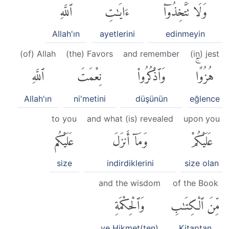
وَلَا تَتَّخِذُوٓا۟
ءَايَٰتِ
ٱللَّهِ
Allah'ın
ayetlerini
edinmeyin
(of) Allah
(the) Favors
and remember
(in) jest
هُزُوًاۚ
وَٱذْكُرُوا۟
نِعْمَتَ
ٱللَّهِ
Allah'ın
ni'metini
düşünün
eğlence
to you
and what (is) revealed
upon you
عَلَيْكُمْ
وَمَآ أَنزَلَ
عَلَيْكُم
size
indirdiklerini
size olan
and the wisdom
of the Book
مِّنَ ٱلْكِتَٰبِ
وَٱلْحِكْمَةِ
ve Hikmet(ten)
Kitaptan