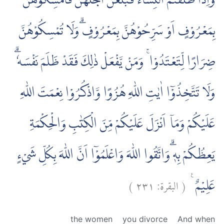
وَاِذَا طَلَّقْتُمُ النِّسَاۤءَ فَبَلَغْنَ اَجَلَهُنَّ فَاَمْسِكُوْهُنَّ
بِمَعْرُوْفٍ اَوْ سَرِّحُوْهُنَّ بِمَعْرُوْفٍۗ وَلَا تُمْسِكُوْهُنَّ
ضِرَارًا لِّتَعْتَدُوْا ۚ وَمَنْ يَّفْعَلْ ذٰلِكَ فَقَدْ ظَلَمَ نَفْسَهٗ ۗ
وَلَا تَتَّخِذُوْٓا اٰيٰتِ اللّٰهِ هُزُوًا وَّاذْكُرُوْا نِعْمَتَ اللّٰهِ
عَلَيْكُمْ وَمَآ اَنْزَلَ عَلَيْكُمْ مِّنَ الْكِتٰبِ وَالْحِكْمَةِ
يَعِظُكُمْ بِهٖ ۗوَاتَّقُوا اللّٰهَ وَاعْلَمُوْٓا اَنَّ اللّٰهَ بِكُلِّ شَيْءٍ
)
٢٣١
البقرة:
(
عَلِيْمٌ ࣖ
the women
you divorce
And when