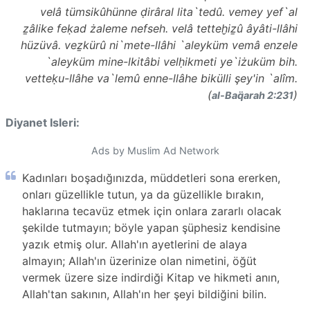
velâ tümsikûhünne ḍirâral lita`tedû. vemey yef`al
ẕâlike feḳad żaleme nefseh. velâ tetteḫiẕû âyâti-llâhi
hüzüvâ. veẕkürû ni`mete-llâhi `aleyküm vemâ enzele
`aleyküm mine-lkitâbi velḥikmeti ye`iżuküm bih.
vetteḳu-llâhe va`lemû enne-llâhe bikülli şey'in `alîm.
(
)
al-Baq̈arah 2:231
Diyanet Isleri:
Ads by Muslim Ad Network
Kadınları boşadığınızda, müddetleri sona ererken,
onları güzellikle tutun, ya da güzellikle bırakın,
haklarına tecavüz etmek için onlara zararlı olacak
şekilde tutmayın; böyle yapan şüphesiz kendisine
yazık etmiş olur. Allah'ın ayetlerini de alaya
almayın; Allah'ın üzerinize olan nimetini, öğüt
vermek üzere size indirdiği Kitap ve hikmeti anın,
Allah'tan sakının, Allah'ın her şeyi bildiğini bilin.