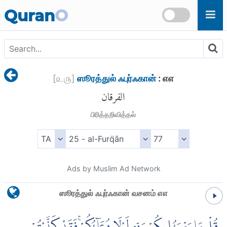
Skip to main content
Quran
O
[
௨௫
]
ஸூரத்துல் ஃபுர்ஃகான்
: ௭௭
الفرقان
பிரித்தறிவித்தல்
Ads by Muslim Ad Network
ஸூரத்துல் ஃபுர்ஃகான் வசனம் ௭௭