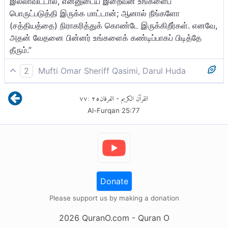
இல்லாவிட்டால், என்னுடைய இறைவன் உங்களைப்
பொருட்படுத்தி இருக்க மாட்டான்; ஆனால் நீங்களோ
(சத்தியத்தை) நிராகரித்துக் கொண்டே இருக்கிறீர்கள். எனவே,
அதன் வேதனை பின்னர் உங்களைக் கண்டிப்பாகப் பிடித்தே
தீரும்.”
2
Mufti Omar Sheriff Qasimi, Darul Huda
(நபியே!) கூறுவீராக! உங்கள் (துன்பத்தில் அவனை மட்டும்
٧٧
:
٢٥
الفرقان
القرآن الكريم
-
அழைத்து உங்கள்) பிரார்த்தனை இல்லாதிருந்தால் என்
Al-Furqan
25
:
77
இறைவன் உங்களை ஒரு பொருட்டாகவே கருதமாட்டான்.
திட்டமாக நீங்கள் (தூதரையும் வேதத்தையும்) பொய்ப்பித்தீர்கள்.
இது (-பொய்ப்பித்தல்) உங்களை கண்டிப்பாக
தொடரக்கூடியதாக இருக்கும். (இதன் தண்டனையை
இம்மையில் அல்லது மறுமையில் கண்டிப்பாக அனுபவிப்பீர்கள்.)
Donate
Please support us by making a donation
2026
QuranO.com
- Quran O