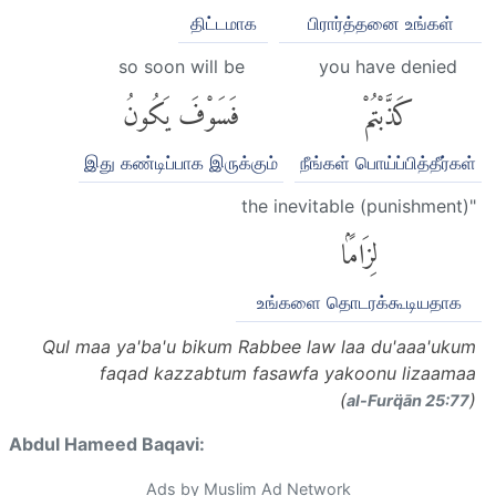
திட்டமாக
பிரார்த்தனை உங்கள்
so soon will be
you have denied
كَذَّبْتُمْ
فَسَوْفَ يَكُونُ
இது கண்டிப்பாக இருக்கும்
நீங்கள் பொய்ப்பித்தீர்கள்
the inevitable (punishment)"
لِزَامًۢا
உங்களை தொடரக்கூடியதாக
Qul maa ya'ba'u bikum Rabbee law laa du'aaa'ukum
faqad kazzabtum fasawfa yakoonu lizaamaa
(
)
al-Furq̈ān 25:77
Abdul Hameed Baqavi:
Ads by Muslim Ad Network