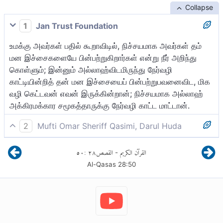
Collapse
1
Jan Trust Foundation
உமக்கு அவர்கள் பதில் கூறாவிடில், நிச்சயமாக அவர்கள் தம்
மன இச்சைகளையே பின்பற்றுகிறார்கள் என்று நீர் அறிந்து
கொள்ளும்; இன்னும் அல்லாஹ்விடமிருந்து நேர்வழி
காட்டியின்றித் தன் மன இச்சையைப் பின்பற்றுபவனைவிட, மிக
வழி கெட்டவன் எவன் இருக்கின்றான்; நிச்சயமாக அல்லாஹ்
அக்கிரமக்கார சமூகத்தாருக்கு நேர்வழி காட்ட மாட்டான்.
2
Mufti Omar Sheriff Qasimi, Darul Huda
அவர்கள் உமக்கு பதிலளிக்கவில்லை என்றால் நீர் அறிவீராக!
٥٠
:
٢٨
القصص
القرآن الكريم
-
“நிச்சயமாக அவர்கள் பின்பற்றுவதெல்லாம் தங்கள் மன
Al-Qasas
28
:
50
இச்சைகளைத்தான்.” அல்லாஹ்வின் நேர்வழி அன்றி தனது
மன இச்சையை பின்பற்றியவனை விட பெரும் வழிகேடன் யார்?
நிச்சயமாக அல்லாஹ் (நிராகரிப்பில் வரம்பு மீறுகின்ற)
அநியாயக்கார மக்களை நேர்வழி செலுத்த மாட்டான்.