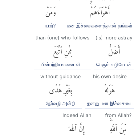
أَهْوَآءَهُمْۚ
وَمَنْ
யார்?
மன இச்சைகளைத்தான் தங்கள்
than (one) who follows
(is) more astray
أَضَلُّ
مِمَّنِ ٱتَّبَعَ
பின்பற்றியவனை விட
பெரும் வழிகேடன்
without guidance
his own desire
هَوَىٰهُ
بِغَيْرِ هُدًى
நேர்வழி அன்றி
தனது மன இச்சையை
Indeed Allah
from Allah?
مِّنَ ٱللَّهِۚ
إِنَّ ٱللَّهَ