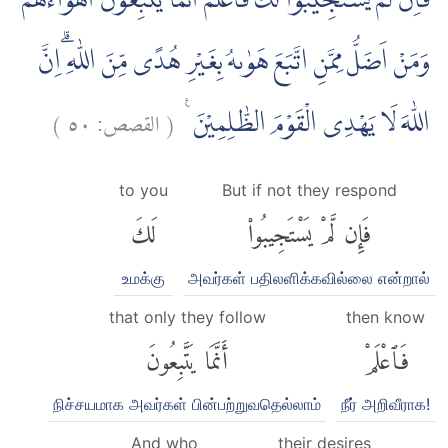
فَاِنْ لَّمْ يَسْتَجِيْبُوْا لَكَ فَاعْلَمْ اَنَّمَا يَتَّبِعُوْنَ اَهْوَاۤءَهُمْۗ
وَمَنْ اَضَلُّ مِمَّنِ اتَّبَعَ هَوٰىهُ بِغَيْرِ هُدًى مِّنَ اللّٰهِ ۗاِنَّ
)
٥٠
القصص:
(
اللّٰهَ لَا يَهْدِى الْقَوْمَ الظّٰلِمِيْنَ ࣖ
to you
But if not they respond
فَإِن لَّمْ يَسْتَجِيبُوا۟
لَكَ
உமக்கு
அவர்கள் பதிலளிக்கவில்லை என்றால்
that only they follow
then know
فَٱعْلَمْ
أَنَّمَا يَتَّبِعُونَ
நிச்சயமாக அவர்கள் பின்பற்றுவதெல்லாம்
நீர் அறிவீராக!
And who
their desires