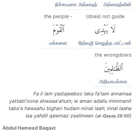
நிச்சயமாக அல்லாஹ்
அல்லாஹ்வின்
the people -
(does) not guide
لَا يَهْدِى
ٱلْقَوْمَ
மக்களை
நேர்வழி செலுத்த மாட்டான்
the wrongdoers
ٱلظَّٰلِمِينَ
அநியாயக்கார
Fa il lam yastajeeboo laka fa'lam annamaa
yattabi'oona ahwaaa'ahum; w aman adallu mimmanit
taba'a hawaahu bighari hudam minal laah; innal laaha
laa yahdil qawmaz zaalimeen (
)
al-Q̈aṣaṣ 28:50
Abdul Hameed Baqavi: