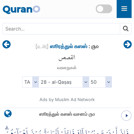
Skip to main content
Quran
O
[
௨௮
]
ஸூரத்துல் கஸஸ்
: ௫௦
القصص
வரலாறுகள்
Ads by Muslim Ad Network
ஸூரத்துல் கஸஸ் வசனம் ௫௦